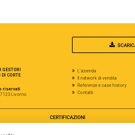
SCARIC
EI GESTORI
L'azienda
I DI CORTE
Il network di vendita
Referenze e case history
o riservati
Contatti
- 57123 Livorno
y
CERTIFICAZIONI