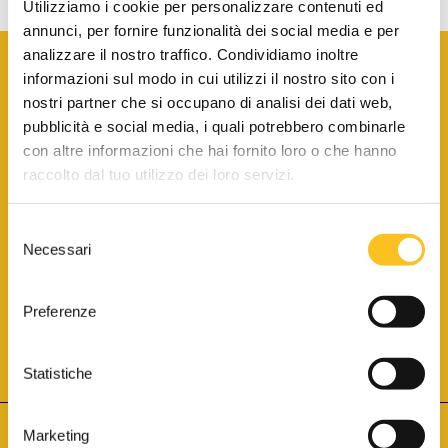
Utilizziamo i cookie per personalizzare contenuti ed
annunci, per fornire funzionalità dei social media e per
analizzare il nostro traffico. Condividiamo inoltre
informazioni sul modo in cui utilizzi il nostro sito con i
nostri partner che si occupano di analisi dei dati web,
pubblicità e social media, i quali potrebbero combinarle
con altre informazioni che hai fornito loro o che hanno
SCARICA LA BROCHURE INFORMATIVA
raccolto dal tuo utilizzo dei loro servizi.
Selezione
SITO INTERNET ISCRITTO AL N. 1 DEL REGISTRO DEI GESTORI
Necessari
DELLA VENDITA TELEMATICA PER TUTTI I DISTRETTI DI CORTE
del
D’APPELLO ITALIANI
(PDG 01.08.2017)
consenso
® Aste Giudiziarie Inlinea S.p.a. - Tutti i diritti sono riservati
Aste Giudiziarie Inlinea S.p.a. - Scali d'Azeglio, 2/6 - 57123 Livorno
Preferenze
P.Iva 01301540496 - REA: LI - 116749 -
Cookie Policy
TWITTER
FACEBOOK
SEGUICI SU
Statistiche
Marketing