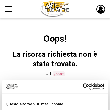
PULS
DI
LOGI
Oops!
La risorsa richiesta non è
stata trovata.
Url:
/home
CONTATTA L'ASSISTENZA TECNICA
Questo sito web utilizza i cookie