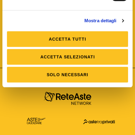
Mostra dettagli
ACCETTA TUTTI
ISO/IEC 25012
Modello di Qualità del dato
ISO /IEC 25024
ACCETTA SELEZIONATI
Misure della Qualità del dato
SOLO NECESSARI
Astetelematiche.it è parte di