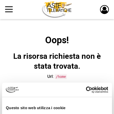
PULS
DI
LOGI
Oops!
La risorsa richiesta non è
stata trovata.
Url:
/home
CONTATTA L'ASSISTENZA TECNICA
Questo sito web utilizza i cookie