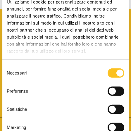
Utilizziamo i cookie per personalizzare contenuti ed
annunci, per fornire funzionalità dei social media e per
analizzare il nostro traffico. Condividiamo inoltre
informazioni sul modo in cui utilizzi il nostro sito con i
nostri partner che si occupano di analisi dei dati web,
pubblicità e social media, i quali potrebbero combinarle
con altre informazioni che hai fornito loro o che hanno
SCARICA LA BROCHURE INFORMATIVA
raccolto dal tuo utilizzo dei loro servizi.
Selezione
SITO INTERNET ISCRITTO AL N. 1 DEL REGISTRO DEI GESTORI
Necessari
DELLA VENDITA TELEMATICA PER TUTTI I DISTRETTI DI CORTE
del
D’APPELLO ITALIANI
(PDG 01.08.2017)
consenso
® Aste Giudiziarie Inlinea S.p.a. - Tutti i diritti sono riservati
Aste Giudiziarie Inlinea S.p.a. - Scali d'Azeglio, 2/6 - 57123 Livorno
Preferenze
P.Iva 01301540496 - REA: LI - 116749 -
Cookie Policy
TWITTER
FACEBOOK
SEGUICI SU
Statistiche
Marketing