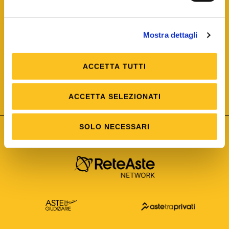
Mostra dettagli
ACCETTA TUTTI
ISO/IEC 25012
Modello di Qualità del dato
ISO /IEC 25024
ACCETTA SELEZIONATI
Misure della Qualità del dato
SOLO NECESSARI
Astetelematiche.it è parte di