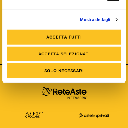
Mostra dettagli
ACCETTA TUTTI
ISO/IEC 25012
Modello di Qualità del dato
ISO /IEC 25024
ACCETTA SELEZIONATI
Misure della Qualità del dato
SOLO NECESSARI
Astetelematiche.it è parte di