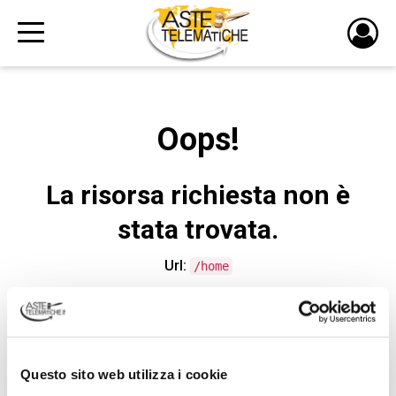
PULS
DI
LOGI
Oops!
La risorsa richiesta non è
stata trovata.
Url:
/home
CONTATTA L'ASSISTENZA TECNICA
Questo sito web utilizza i cookie