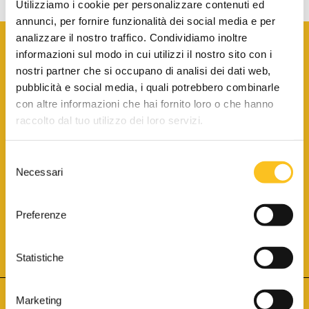
Utilizziamo i cookie per personalizzare contenuti ed
annunci, per fornire funzionalità dei social media e per
analizzare il nostro traffico. Condividiamo inoltre
informazioni sul modo in cui utilizzi il nostro sito con i
nostri partner che si occupano di analisi dei dati web,
pubblicità e social media, i quali potrebbero combinarle
con altre informazioni che hai fornito loro o che hanno
SCARICA LA BROCHURE INFORMATIVA
raccolto dal tuo utilizzo dei loro servizi.
Selezione
SITO INTERNET ISCRITTO AL N. 1 DEL REGISTRO DEI GESTORI
Necessari
DELLA VENDITA TELEMATICA PER TUTTI I DISTRETTI DI CORTE
del
D’APPELLO ITALIANI
(PDG 01.08.2017)
consenso
® Aste Giudiziarie Inlinea S.p.a. - Tutti i diritti sono riservati
Aste Giudiziarie Inlinea S.p.a. - Scali d'Azeglio, 2/6 - 57123 Livorno
Preferenze
P.Iva 01301540496 - REA: LI - 116749 -
Cookie Policy
TWITTER
FACEBOOK
SEGUICI SU
Statistiche
Marketing