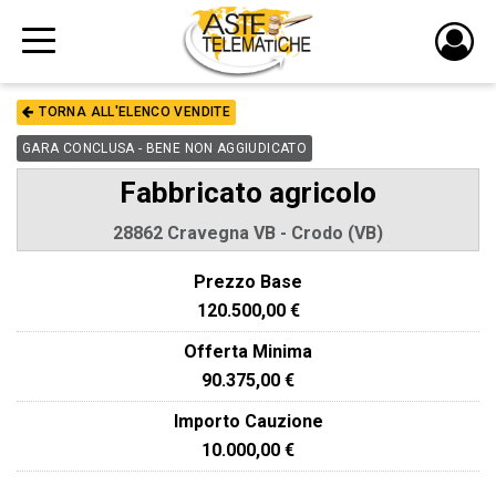
PULS
DI
TORNA ALL'ELENCO VENDITE
LOGI
GARA CONCLUSA - BENE NON AGGIUDICATO
Fabbricato agricolo
28862 Cravegna VB - Crodo (VB)
Prezzo Base
120.500,00 €
Offerta Minima
90.375,00 €
Importo Cauzione
10.000,00 €