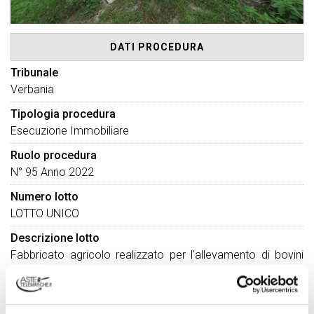
DATI PROCEDURA
Tribunale
Verbania
Tipologia procedura
Esecuzione Immobiliare
Ruolo procedura
N° 95 Anno 2022
Numero lotto
LOTTO UNICO
Descrizione lotto
Fabbricato agricolo realizzato per l'allevamento di bovini
da latte, con concimaia e relativa area di corte
pertinenziale.L'accesso pedonale e carraio avviene
direttamente dal prospiciente sentiero comunale.Il cespite