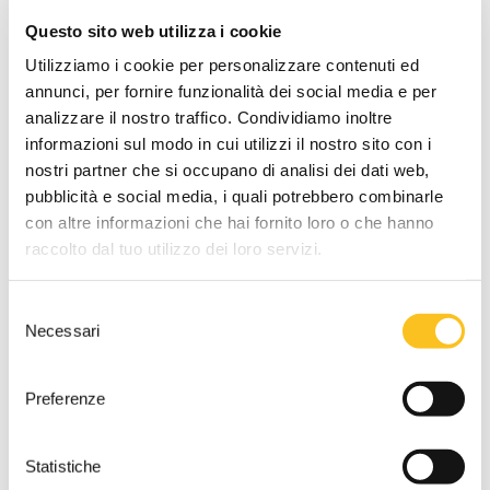
in oggetto risulta composto da: stalla, sala mungitura,
Questo sito web utilizza i cookie
lavorazione latte, sala latte, spogliatoio, servizio igienico,
porticato, concimaia in corpo staccato e area esterna di
Utilizziamo i cookie per personalizzare contenuti ed
pertinenza.
annunci, per fornire funzionalità dei social media e per
analizzare il nostro traffico. Condividiamo inoltre
DATI VENDITA
informazioni sul modo in cui utilizzi il nostro sito con i
nostri partner che si occupano di analisi dei dati web,
Referente vendita
pubblicità e social media, i quali potrebbero combinarle
Dott. Caterina Sinico
con altre informazioni che hai fornito loro o che hanno
Tipo di vendita
raccolto dal tuo utilizzo dei loro servizi.
Asincrona
Termine presentazione offerte
Selezione
22/06/2026 12:00:00
Necessari
del
consenso
Udienza terminata:
23/06/2026 16:20:31
Preferenze
Cauzione
10.000,00 €
da versare mediante
Statistiche
bonifico bancario c/c