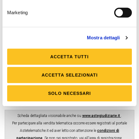
IT15B0569622400000004000X53 intestato a
Tribunale di Verbania presso Banca Popolare di
Marketing
Sondrio
Firma digitale
Mostra dettagli
Necessaria
Posta elettronica certificata (PEC)
ACCETTA TUTTI
Necessaria
Rilancio minimo
ACCETTA SELEZIONATI
10.000,00 €
Rilancio massimo
SOLO NECESSARI
20.000,00 €
Scheda dettagliata visionabile anche su
www.astegiudiziarie.it
.
Per partecipare alla vendita telematica occorre essere registrati al portale
Astetelematiche.it ed aver letto con attenzione le
condizioni di
partecipazione
.
Se non sei registrato, vai all'
area di registrazione
.