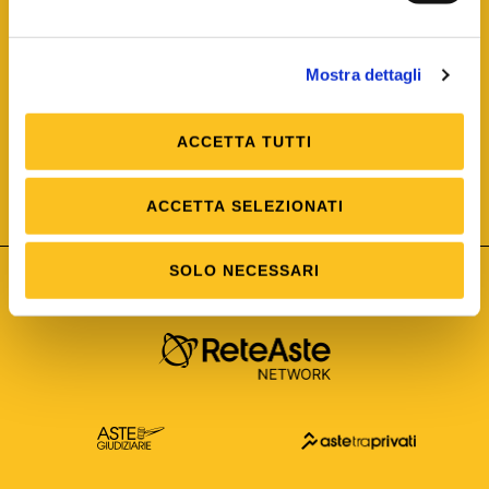
Mostra dettagli
ACCETTA TUTTI
ISO/IEC 25012
Modello di Qualità del dato
ISO /IEC 25024
ACCETTA SELEZIONATI
Misure della Qualità del dato
SOLO NECESSARI
Astetelematiche.it è parte di