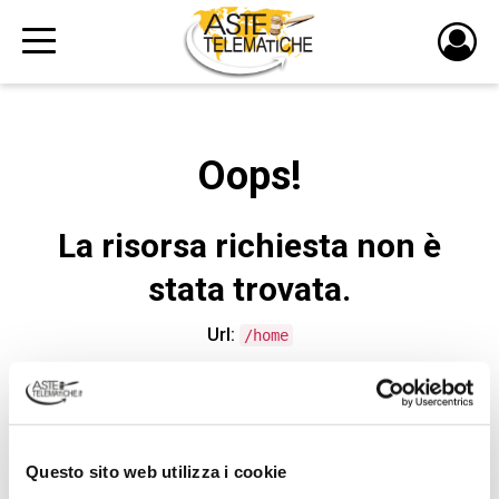
PULS
DI
LOGI
Oops!
La risorsa richiesta non è
stata trovata.
Url:
/home
CONTATTA L'ASSISTENZA TECNICA
Questo sito web utilizza i cookie