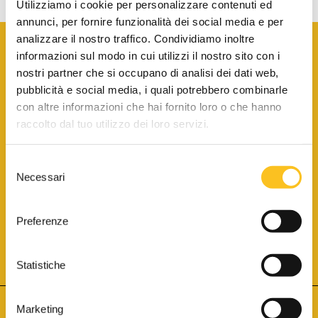
Utilizziamo i cookie per personalizzare contenuti ed
annunci, per fornire funzionalità dei social media e per
analizzare il nostro traffico. Condividiamo inoltre
informazioni sul modo in cui utilizzi il nostro sito con i
nostri partner che si occupano di analisi dei dati web,
pubblicità e social media, i quali potrebbero combinarle
con altre informazioni che hai fornito loro o che hanno
SCARICA LA BROCHURE INFORMATIVA
raccolto dal tuo utilizzo dei loro servizi.
Selezione
SITO INTERNET ISCRITTO AL N. 1 DEL REGISTRO DEI GESTORI
Necessari
DELLA VENDITA TELEMATICA PER TUTTI I DISTRETTI DI CORTE
del
D’APPELLO ITALIANI
(PDG 01.08.2017)
consenso
® Aste Giudiziarie Inlinea S.p.a. - Tutti i diritti sono riservati
Aste Giudiziarie Inlinea S.p.a. - Scali d'Azeglio, 2/6 - 57123 Livorno
Preferenze
P.Iva 01301540496 - REA: LI - 116749 -
Cookie Policy
TWITTER
FACEBOOK
SEGUICI SU
Statistiche
Marketing