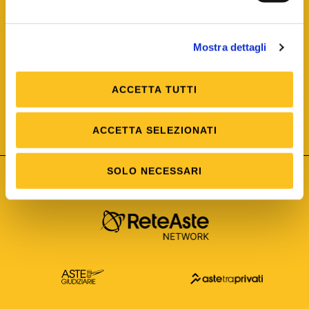
Mostra dettagli
ACCETTA TUTTI
ISO/IEC 25012
Modello di Qualità del dato
ISO /IEC 25024
ACCETTA SELEZIONATI
Misure della Qualità del dato
SOLO NECESSARI
Astetelematiche.it è parte di