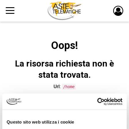
PULS
DI
LOGI
Oops!
La risorsa richiesta non è
stata trovata.
Url:
/home
CONTATTA L'ASSISTENZA TECNICA
Questo sito web utilizza i cookie