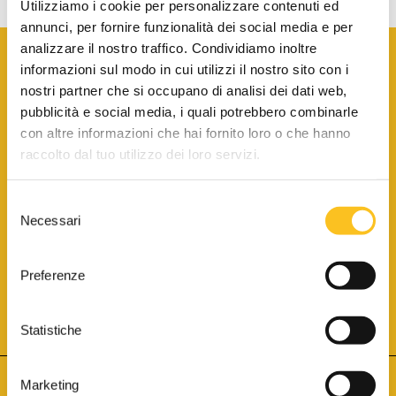
Utilizziamo i cookie per personalizzare contenuti ed
annunci, per fornire funzionalità dei social media e per
analizzare il nostro traffico. Condividiamo inoltre
informazioni sul modo in cui utilizzi il nostro sito con i
nostri partner che si occupano di analisi dei dati web,
pubblicità e social media, i quali potrebbero combinarle
con altre informazioni che hai fornito loro o che hanno
SCARICA LA BROCHURE INFORMATIVA
raccolto dal tuo utilizzo dei loro servizi.
Selezione
SITO INTERNET ISCRITTO AL N. 1 DEL REGISTRO DEI GESTORI
Necessari
DELLA VENDITA TELEMATICA PER TUTTI I DISTRETTI DI CORTE
del
D’APPELLO ITALIANI
(PDG 01.08.2017)
consenso
® Aste Giudiziarie Inlinea S.p.a. - Tutti i diritti sono riservati
Aste Giudiziarie Inlinea S.p.a. - Scali d'Azeglio, 2/6 - 57123 Livorno
Preferenze
P.Iva 01301540496 - REA: LI - 116749 -
Cookie Policy
TWITTER
FACEBOOK
SEGUICI SU
Statistiche
Marketing