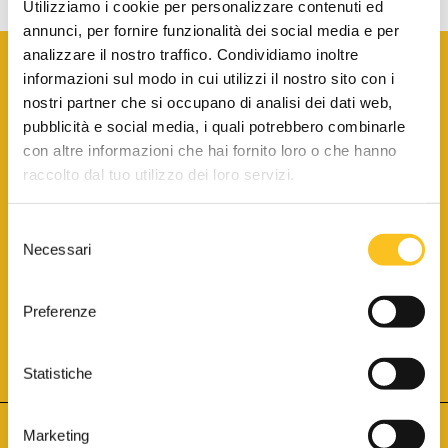
Utilizziamo i cookie per personalizzare contenuti ed
annunci, per fornire funzionalità dei social media e per
analizzare il nostro traffico. Condividiamo inoltre
informazioni sul modo in cui utilizzi il nostro sito con i
nostri partner che si occupano di analisi dei dati web,
pubblicità e social media, i quali potrebbero combinarle
con altre informazioni che hai fornito loro o che hanno
SCARICA LA BROCHURE INFORMATIVA
raccolto dal tuo utilizzo dei loro servizi.
Selezione
SITO INTERNET ISCRITTO AL N. 1 DEL REGISTRO DEI GESTORI
Necessari
DELLA VENDITA TELEMATICA PER TUTTI I DISTRETTI DI CORTE
del
D’APPELLO ITALIANI
(PDG 01.08.2017)
consenso
® Aste Giudiziarie Inlinea S.p.a. - Tutti i diritti sono riservati
Aste Giudiziarie Inlinea S.p.a. - Scali d'Azeglio, 2/6 - 57123 Livorno
Preferenze
P.Iva 01301540496 - REA: LI - 116749 -
Cookie Policy
TWITTER
FACEBOOK
SEGUICI SU
Statistiche
Marketing