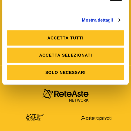
Mostra dettagli
ACCETTA TUTTI
ISO/IEC 25012
Modello di Qualità del dato
ISO /IEC 25024
ACCETTA SELEZIONATI
Misure della Qualità del dato
SOLO NECESSARI
Astetelematiche.it è parte di