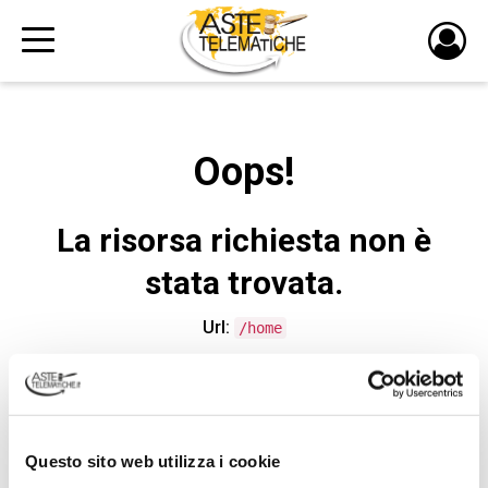
PULS
DI
LOGI
Oops!
La risorsa richiesta non è
stata trovata.
Url:
/home
CONTATTA L'ASSISTENZA TECNICA
Questo sito web utilizza i cookie