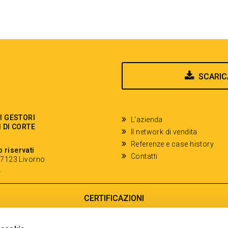
SCARIC
EI GESTORI
L'azienda
I DI CORTE
Il network di vendita
Referenze e case history
o riservati
Contatti
- 57123 Livorno
y
CERTIFICAZIONI