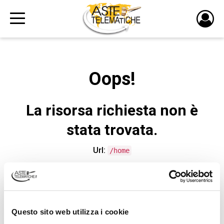
PULS
DI
LOGI
Oops!
La risorsa richiesta non è
stata trovata.
Url:
/home
CONTATTA L'ASSISTENZA TECNICA
Questo sito web utilizza i cookie