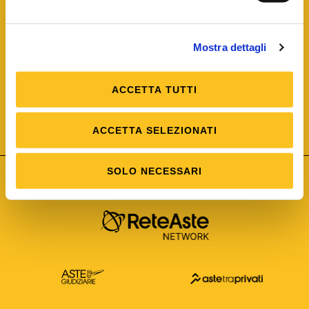
Mostra dettagli
ACCETTA TUTTI
ISO/IEC 25012
Modello di Qualità del dato
ISO /IEC 25024
ACCETTA SELEZIONATI
Misure della Qualità del dato
SOLO NECESSARI
Astetelematiche.it è parte di