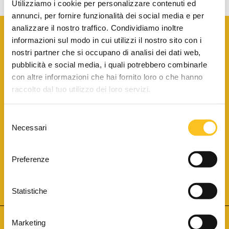
Utilizziamo i cookie per personalizzare contenuti ed
annunci, per fornire funzionalità dei social media e per
analizzare il nostro traffico. Condividiamo inoltre
informazioni sul modo in cui utilizzi il nostro sito con i
nostri partner che si occupano di analisi dei dati web,
pubblicità e social media, i quali potrebbero combinarle
con altre informazioni che hai fornito loro o che hanno
SCARICA LA BROCHURE INFORMATIVA
raccolto dal tuo utilizzo dei loro servizi.
Selezione
SITO INTERNET ISCRITTO AL N. 1 DEL REGISTRO DEI GESTORI
Necessari
DELLA VENDITA TELEMATICA PER TUTTI I DISTRETTI DI CORTE
del
D’APPELLO ITALIANI
(PDG 01.08.2017)
consenso
® Aste Giudiziarie Inlinea S.p.a. - Tutti i diritti sono riservati
Aste Giudiziarie Inlinea S.p.a. - Scali d'Azeglio, 2/6 - 57123 Livorno
Preferenze
P.Iva 01301540496 - REA: LI - 116749 -
Cookie Policy
TWITTER
FACEBOOK
SEGUICI SU
Statistiche
Marketing