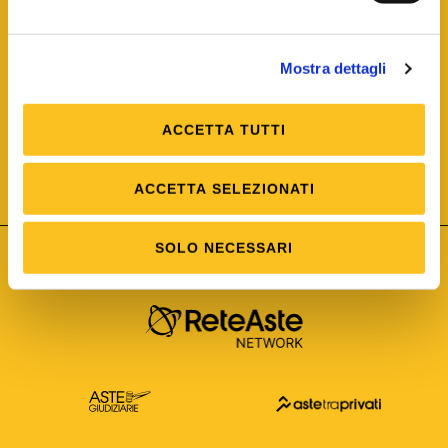
Mostra dettagli
ACCETTA TUTTI
ISO/IEC 25012
Modello di Qualità del dato
ISO /IEC 25024
ACCETTA SELEZIONATI
Misure della Qualità del dato
SOLO NECESSARI
Astetelematiche.it è parte di