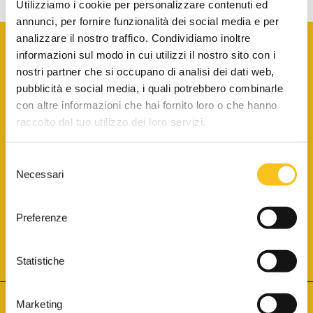
Utilizziamo i cookie per personalizzare contenuti ed
annunci, per fornire funzionalità dei social media e per
analizzare il nostro traffico. Condividiamo inoltre
informazioni sul modo in cui utilizzi il nostro sito con i
nostri partner che si occupano di analisi dei dati web,
pubblicità e social media, i quali potrebbero combinarle
con altre informazioni che hai fornito loro o che hanno
SCARICA LA BROCHURE INFORMATIVA
raccolto dal tuo utilizzo dei loro servizi.
Selezione
SITO INTERNET ISCRITTO AL N. 1 DEL REGISTRO DEI GESTORI
Necessari
DELLA VENDITA TELEMATICA PER TUTTI I DISTRETTI DI CORTE
del
D’APPELLO ITALIANI
(PDG 01.08.2017)
consenso
® Aste Giudiziarie Inlinea S.p.a. - Tutti i diritti sono riservati
Aste Giudiziarie Inlinea S.p.a. - Scali d'Azeglio, 2/6 - 57123 Livorno
Preferenze
P.Iva 01301540496 - REA: LI - 116749 -
Cookie Policy
TWITTER
FACEBOOK
SEGUICI SU
Statistiche
Marketing