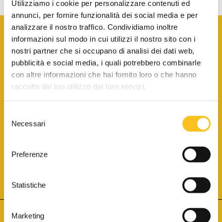
Utilizziamo i cookie per personalizzare contenuti ed
annunci, per fornire funzionalità dei social media e per
analizzare il nostro traffico. Condividiamo inoltre
informazioni sul modo in cui utilizzi il nostro sito con i
nostri partner che si occupano di analisi dei dati web,
pubblicità e social media, i quali potrebbero combinarle
con altre informazioni che hai fornito loro o che hanno
SCARICA LA BROCHURE INFORMATIVA
raccolto dal tuo utilizzo dei loro servizi.
Selezione
SITO INTERNET ISCRITTO AL N. 1 DEL REGISTRO DEI GESTORI
Necessari
DELLA VENDITA TELEMATICA PER TUTTI I DISTRETTI DI CORTE
del
D’APPELLO ITALIANI
(PDG 01.08.2017)
consenso
® Aste Giudiziarie Inlinea S.p.a. - Tutti i diritti sono riservati
Aste Giudiziarie Inlinea S.p.a. - Scali d'Azeglio, 2/6 - 57123 Livorno
Preferenze
P.Iva 01301540496 - REA: LI - 116749 -
Cookie Policy
TWITTER
FACEBOOK
SEGUICI SU
Statistiche
Marketing