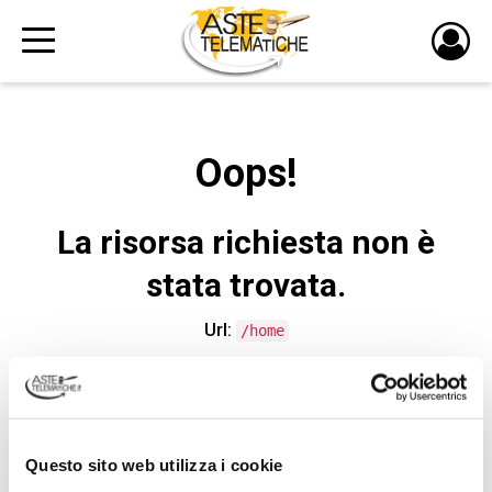
PULS
DI
LOGI
Oops!
La risorsa richiesta non è
stata trovata.
Url:
/home
CONTATTA L'ASSISTENZA TECNICA
Questo sito web utilizza i cookie