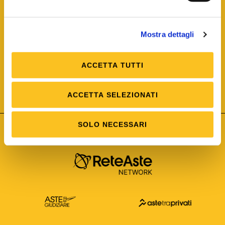
Mostra dettagli
ACCETTA TUTTI
ISO/IEC 25012
Modello di Qualità del dato
ISO /IEC 25024
ACCETTA SELEZIONATI
Misure della Qualità del dato
SOLO NECESSARI
Astetelematiche.it è parte di