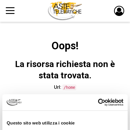
PULS
DI
LOGI
Oops!
La risorsa richiesta non è
stata trovata.
Url:
/home
CONTATTA L'ASSISTENZA TECNICA
Questo sito web utilizza i cookie