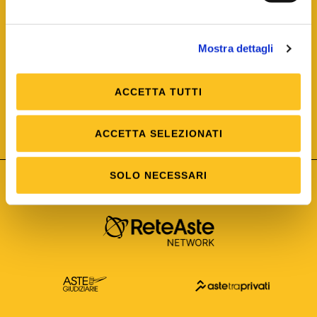
Mostra dettagli
ACCETTA TUTTI
ISO/IEC 25012
Modello di Qualità del dato
ISO /IEC 25024
ACCETTA SELEZIONATI
Misure della Qualità del dato
SOLO NECESSARI
Astetelematiche.it è parte di