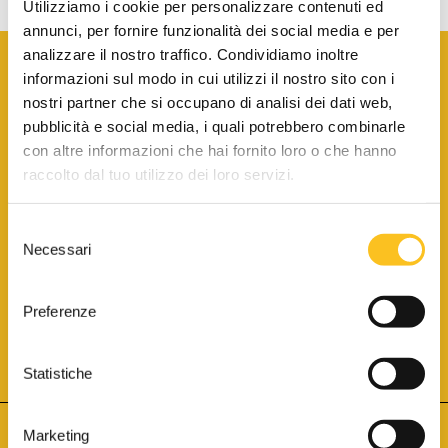
Utilizziamo i cookie per personalizzare contenuti ed
annunci, per fornire funzionalità dei social media e per
analizzare il nostro traffico. Condividiamo inoltre
informazioni sul modo in cui utilizzi il nostro sito con i
nostri partner che si occupano di analisi dei dati web,
pubblicità e social media, i quali potrebbero combinarle
con altre informazioni che hai fornito loro o che hanno
SCARICA LA BROCHURE INFORMATIVA
raccolto dal tuo utilizzo dei loro servizi.
Selezione
SITO INTERNET ISCRITTO AL N. 1 DEL REGISTRO DEI GESTORI
Necessari
DELLA VENDITA TELEMATICA PER TUTTI I DISTRETTI DI CORTE
del
D’APPELLO ITALIANI
(PDG 01.08.2017)
consenso
® Aste Giudiziarie Inlinea S.p.a. - Tutti i diritti sono riservati
Aste Giudiziarie Inlinea S.p.a. - Scali d'Azeglio, 2/6 - 57123 Livorno
Preferenze
P.Iva 01301540496 - REA: LI - 116749 -
Cookie Policy
TWITTER
FACEBOOK
SEGUICI SU
Statistiche
Marketing