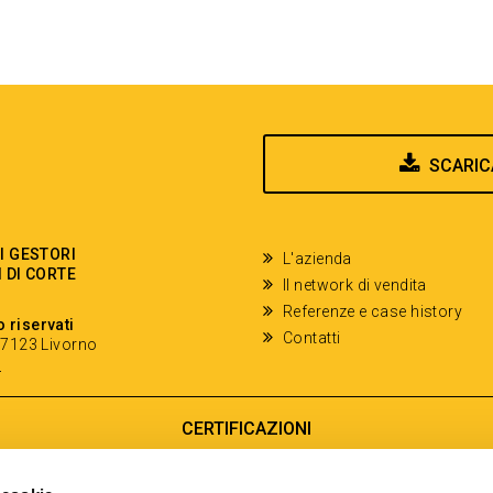
SCARIC
EI GESTORI
L'azienda
I DI CORTE
Il network di vendita
Referenze e case history
o riservati
Contatti
- 57123 Livorno
y
CERTIFICAZIONI