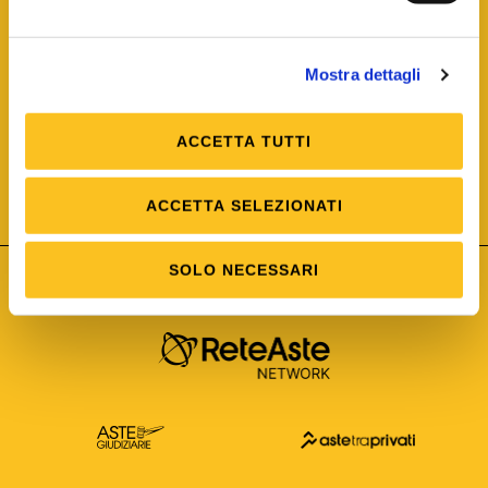
Mostra dettagli
ACCETTA TUTTI
ISO/IEC 25012
Modello di Qualità del dato
ISO /IEC 25024
ACCETTA SELEZIONATI
Misure della Qualità del dato
SOLO NECESSARI
Astetelematiche.it è parte di