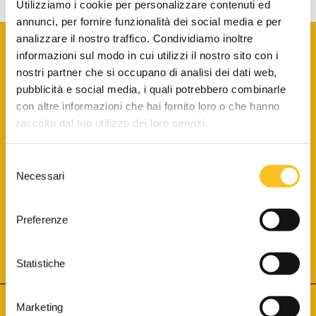
Utilizziamo i cookie per personalizzare contenuti ed
annunci, per fornire funzionalità dei social media e per
analizzare il nostro traffico. Condividiamo inoltre
informazioni sul modo in cui utilizzi il nostro sito con i
nostri partner che si occupano di analisi dei dati web,
pubblicità e social media, i quali potrebbero combinarle
con altre informazioni che hai fornito loro o che hanno
SCARICA LA BROCHURE INFORMATIVA
raccolto dal tuo utilizzo dei loro servizi.
Selezione
SITO INTERNET ISCRITTO AL N. 1 DEL REGISTRO DEI GESTORI
Necessari
DELLA VENDITA TELEMATICA PER TUTTI I DISTRETTI DI CORTE
del
D’APPELLO ITALIANI
(PDG 01.08.2017)
consenso
® Aste Giudiziarie Inlinea S.p.a. - Tutti i diritti sono riservati
Aste Giudiziarie Inlinea S.p.a. - Scali d'Azeglio, 2/6 - 57123 Livorno
Preferenze
P.Iva 01301540496 - REA: LI - 116749 -
Cookie Policy
TWITTER
FACEBOOK
SEGUICI SU
Statistiche
Marketing