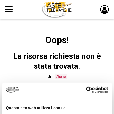
PULS
DI
LOGI
Oops!
La risorsa richiesta non è
stata trovata.
Url:
/home
CONTATTA L'ASSISTENZA TECNICA
Questo sito web utilizza i cookie