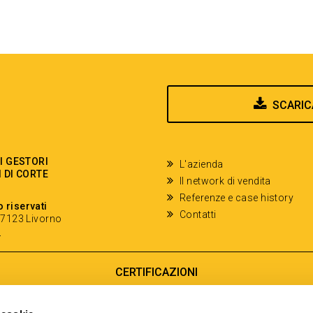
SCARIC
EI GESTORI
L'azienda
I DI CORTE
Il network di vendita
Referenze e case history
o riservati
Contatti
- 57123 Livorno
y
CERTIFICAZIONI