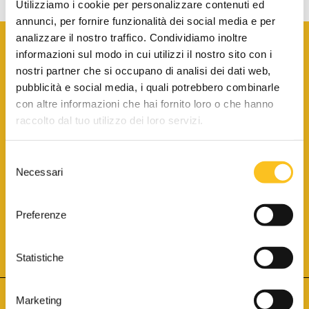
Utilizziamo i cookie per personalizzare contenuti ed
annunci, per fornire funzionalità dei social media e per
analizzare il nostro traffico. Condividiamo inoltre
informazioni sul modo in cui utilizzi il nostro sito con i
nostri partner che si occupano di analisi dei dati web,
pubblicità e social media, i quali potrebbero combinarle
con altre informazioni che hai fornito loro o che hanno
SCARICA LA BROCHURE INFORMATIVA
raccolto dal tuo utilizzo dei loro servizi.
Selezione
SITO INTERNET ISCRITTO AL N. 1 DEL REGISTRO DEI GESTORI
Necessari
DELLA VENDITA TELEMATICA PER TUTTI I DISTRETTI DI CORTE
del
D’APPELLO ITALIANI
(PDG 01.08.2017)
consenso
® Aste Giudiziarie Inlinea S.p.a. - Tutti i diritti sono riservati
Aste Giudiziarie Inlinea S.p.a. - Scali d'Azeglio, 2/6 - 57123 Livorno
Preferenze
P.Iva 01301540496 - REA: LI - 116749 -
Cookie Policy
TWITTER
FACEBOOK
SEGUICI SU
Statistiche
Marketing