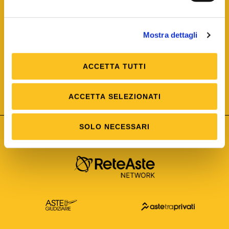
Mostra dettagli
ACCETTA TUTTI
ISO/IEC 25012
Modello di Qualità del dato
ISO /IEC 25024
ACCETTA SELEZIONATI
Misure della Qualità del dato
SOLO NECESSARI
Astetelematiche.it è parte di