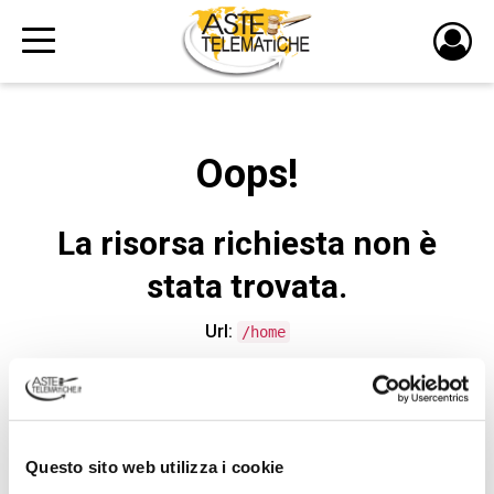
PULS
DI
LOGI
Oops!
La risorsa richiesta non è
stata trovata.
Url:
/home
CONTATTA L'ASSISTENZA TECNICA
Questo sito web utilizza i cookie