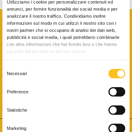
Utilizziamo i cookie per personalizzare contenuti ed
annunci, per fornire funzionalità dei social media e per
analizzare il nostro traffico. Condividiamo inoltre
informazioni sul modo in cui utilizzi il nostro sito con i
nostri partner che si occupano di analisi dei dati web,
pubblicità e social media, i quali potrebbero combinarle
con altre informazioni che hai fornito loro o che hanno
SCARICA LA BROCHURE INFORMATIVA
raccolto dal tuo utilizzo dei loro servizi.
Selezione
SITO INTERNET ISCRITTO AL N. 1 DEL REGISTRO DEI GESTORI
Necessari
DELLA VENDITA TELEMATICA PER TUTTI I DISTRETTI DI CORTE
del
D’APPELLO ITALIANI
(PDG 01.08.2017)
consenso
® Aste Giudiziarie Inlinea S.p.a. - Tutti i diritti sono riservati
Aste Giudiziarie Inlinea S.p.a. - Scali d'Azeglio, 2/6 - 57123 Livorno
Preferenze
P.Iva 01301540496 - REA: LI - 116749 -
Cookie Policy
TWITTER
FACEBOOK
SEGUICI SU
Statistiche
Marketing