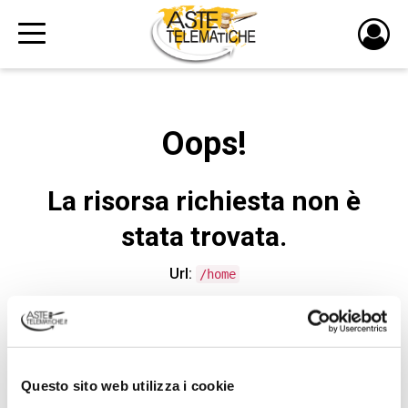
PULS
DI
LOGI
Oops!
La risorsa richiesta non è
stata trovata.
Url:
/home
CONTATTA L'ASSISTENZA TECNICA
Questo sito web utilizza i cookie