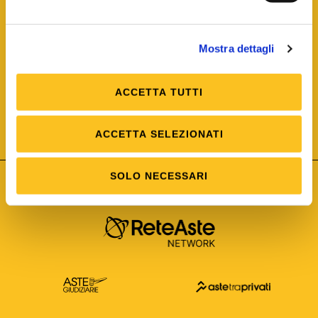
Mostra dettagli
ACCETTA TUTTI
ISO/IEC 25012
Modello di Qualità del dato
ISO /IEC 25024
ACCETTA SELEZIONATI
Misure della Qualità del dato
SOLO NECESSARI
Astetelematiche.it è parte di