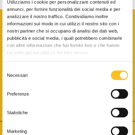
Utilizziamo i cookie per personalizzare contenuti ed
annunci, per fornire funzionalità dei social media e per
analizzare il nostro traffico. Condividiamo inoltre
informazioni sul modo in cui utilizzi il nostro sito con i
nostri partner che si occupano di analisi dei dati web,
pubblicità e social media, i quali potrebbero combinarle
con altre informazioni che hai fornito loro o che hanno
SCARICA LA BROCHURE INFORMATIVA
raccolto dal tuo utilizzo dei loro servizi.
Selezione
SITO INTERNET ISCRITTO AL N. 1 DEL REGISTRO DEI GESTORI
Necessari
DELLA VENDITA TELEMATICA PER TUTTI I DISTRETTI DI CORTE
del
D’APPELLO ITALIANI
(PDG 01.08.2017)
consenso
® Aste Giudiziarie Inlinea S.p.a. - Tutti i diritti sono riservati
Aste Giudiziarie Inlinea S.p.a. - Scali d'Azeglio, 2/6 - 57123 Livorno
Preferenze
P.Iva 01301540496 - REA: LI - 116749 -
Cookie Policy
TWITTER
FACEBOOK
SEGUICI SU
Statistiche
Marketing