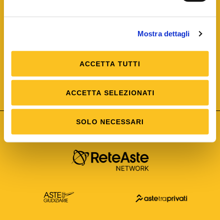
Mostra dettagli
ACCETTA TUTTI
ISO/IEC 25012
Modello di Qualità del dato
ISO /IEC 25024
ACCETTA SELEZIONATI
Misure della Qualità del dato
SOLO NECESSARI
Astetelematiche.it è parte di