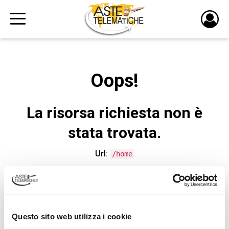
PULS
DI
LOGI
Oops!
La risorsa richiesta non è
stata trovata.
Url:
/home
CONTATTA L'ASSISTENZA TECNICA
Questo sito web utilizza i cookie