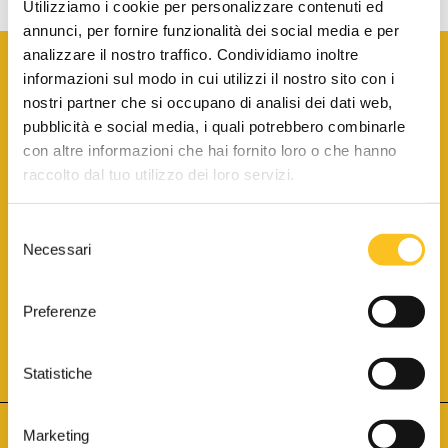
Utilizziamo i cookie per personalizzare contenuti ed
annunci, per fornire funzionalità dei social media e per
analizzare il nostro traffico. Condividiamo inoltre
informazioni sul modo in cui utilizzi il nostro sito con i
nostri partner che si occupano di analisi dei dati web,
pubblicità e social media, i quali potrebbero combinarle
con altre informazioni che hai fornito loro o che hanno
SCARICA LA BROCHURE INFORMATIVA
raccolto dal tuo utilizzo dei loro servizi.
Selezione
SITO INTERNET ISCRITTO AL N. 1 DEL REGISTRO DEI GESTORI
Necessari
DELLA VENDITA TELEMATICA PER TUTTI I DISTRETTI DI CORTE
del
D’APPELLO ITALIANI
(PDG 01.08.2017)
consenso
® Aste Giudiziarie Inlinea S.p.a. - Tutti i diritti sono riservati
Aste Giudiziarie Inlinea S.p.a. - Scali d'Azeglio, 2/6 - 57123 Livorno
Preferenze
P.Iva 01301540496 - REA: LI - 116749 -
Cookie Policy
TWITTER
FACEBOOK
SEGUICI SU
Statistiche
Marketing