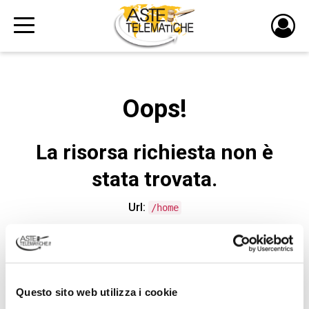
PULS
DI
LOGI
Oops!
La risorsa richiesta non è
stata trovata.
Url:
/home
CONTATTA L'ASSISTENZA TECNICA
Questo sito web utilizza i cookie