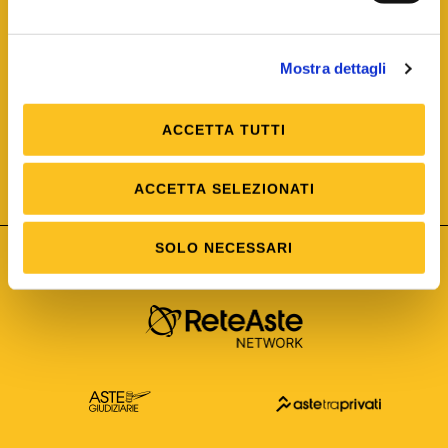
Mostra dettagli
ACCETTA TUTTI
ISO/IEC 25012
Modello di Qualità del dato
ISO /IEC 25024
ACCETTA SELEZIONATI
Misure della Qualità del dato
SOLO NECESSARI
Astetelematiche.it è parte di