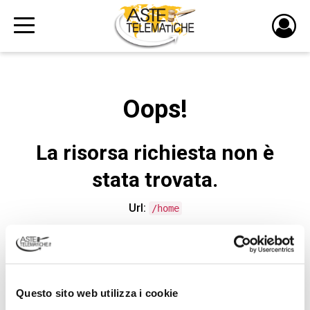
PULS
DI
LOGI
Oops!
La risorsa richiesta non è
stata trovata.
Url:
/home
CONTATTA L'ASSISTENZA TECNICA
Questo sito web utilizza i cookie