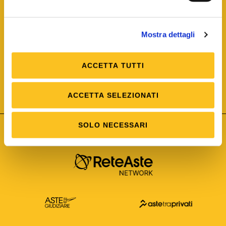
Mostra dettagli
ACCETTA TUTTI
ISO/IEC 25012
Modello di Qualità del dato
ISO /IEC 25024
ACCETTA SELEZIONATI
Misure della Qualità del dato
SOLO NECESSARI
Astetelematiche.it è parte di