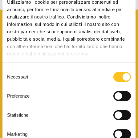
Utilizziamo i cookie per personalizzare contenuti ed
annunci, per fornire funzionalità dei social media e per
analizzare il nostro traffico. Condividiamo inoltre
informazioni sul modo in cui utilizzi il nostro sito con i
nostri partner che si occupano di analisi dei dati web,
pubblicità e social media, i quali potrebbero combinarle
con altre informazioni che hai fornito loro o che hanno
SCARICA LA BROCHURE INFORMATIVA
raccolto dal tuo utilizzo dei loro servizi.
Selezione
SITO INTERNET ISCRITTO AL N. 1 DEL REGISTRO DEI GESTORI
Necessari
DELLA VENDITA TELEMATICA PER TUTTI I DISTRETTI DI CORTE
del
D’APPELLO ITALIANI
(PDG 01.08.2017)
consenso
® Aste Giudiziarie Inlinea S.p.a. - Tutti i diritti sono riservati
Aste Giudiziarie Inlinea S.p.a. - Scali d'Azeglio, 2/6 - 57123 Livorno
Preferenze
P.Iva 01301540496 - REA: LI - 116749 -
Cookie Policy
TWITTER
FACEBOOK
SEGUICI SU
Statistiche
Marketing