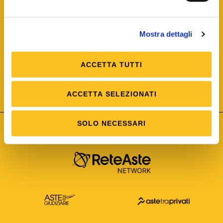
Mostra dettagli
ACCETTA TUTTI
ISO/IEC 25012
Modello di Qualità del dato
ISO /IEC 25024
ACCETTA SELEZIONATI
Misure della Qualità del dato
SOLO NECESSARI
Astetelematiche.it è parte di