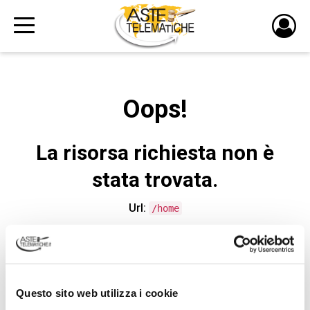
PULS
DI
LOGI
Oops!
La risorsa richiesta non è
stata trovata.
Url:
/home
CONTATTA L'ASSISTENZA TECNICA
Questo sito web utilizza i cookie