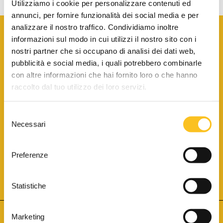
Utilizziamo i cookie per personalizzare contenuti ed
annunci, per fornire funzionalità dei social media e per
analizzare il nostro traffico. Condividiamo inoltre
informazioni sul modo in cui utilizzi il nostro sito con i
nostri partner che si occupano di analisi dei dati web,
pubblicità e social media, i quali potrebbero combinarle
con altre informazioni che hai fornito loro o che hanno
SCARICA LA BROCHURE INFORMATIVA
raccolto dal tuo utilizzo dei loro servizi.
Selezione
SITO INTERNET ISCRITTO AL N. 1 DEL REGISTRO DEI GESTORI
Necessari
DELLA VENDITA TELEMATICA PER TUTTI I DISTRETTI DI CORTE
del
D’APPELLO ITALIANI
(PDG 01.08.2017)
consenso
® Aste Giudiziarie Inlinea S.p.a. - Tutti i diritti sono riservati
Aste Giudiziarie Inlinea S.p.a. - Scali d'Azeglio, 2/6 - 57123 Livorno
Preferenze
P.Iva 01301540496 - REA: LI - 116749 -
Cookie Policy
TWITTER
FACEBOOK
SEGUICI SU
Statistiche
Marketing