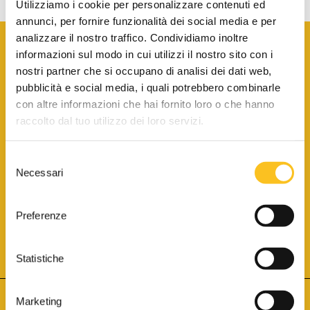
Utilizziamo i cookie per personalizzare contenuti ed
annunci, per fornire funzionalità dei social media e per
analizzare il nostro traffico. Condividiamo inoltre
informazioni sul modo in cui utilizzi il nostro sito con i
nostri partner che si occupano di analisi dei dati web,
pubblicità e social media, i quali potrebbero combinarle
con altre informazioni che hai fornito loro o che hanno
SCARICA LA BROCHURE INFORMATIVA
raccolto dal tuo utilizzo dei loro servizi.
Selezione
SITO INTERNET ISCRITTO AL N. 1 DEL REGISTRO DEI GESTORI
Necessari
DELLA VENDITA TELEMATICA PER TUTTI I DISTRETTI DI CORTE
del
D’APPELLO ITALIANI
(PDG 01.08.2017)
consenso
® Aste Giudiziarie Inlinea S.p.a. - Tutti i diritti sono riservati
Aste Giudiziarie Inlinea S.p.a. - Scali d'Azeglio, 2/6 - 57123 Livorno
Preferenze
P.Iva 01301540496 - REA: LI - 116749 -
Cookie Policy
TWITTER
FACEBOOK
SEGUICI SU
Statistiche
Marketing