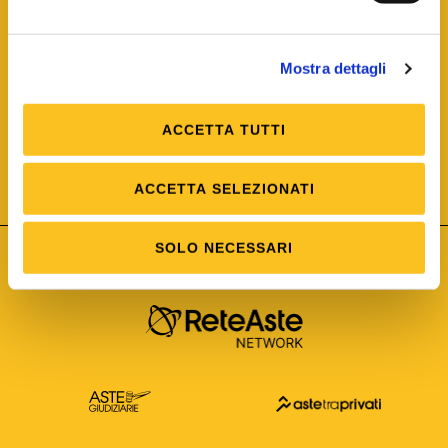
Mostra dettagli
ACCETTA TUTTI
ISO/IEC 25012
Modello di Qualità del dato
ISO /IEC 25024
ACCETTA SELEZIONATI
Misure della Qualità del dato
SOLO NECESSARI
Astetelematiche.it è parte di