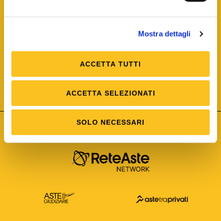
Mostra dettagli
ACCETTA TUTTI
ISO/IEC 25012
Modello di Qualità del dato
ISO /IEC 25024
ACCETTA SELEZIONATI
Misure della Qualità del dato
SOLO NECESSARI
Astetelematiche.it è parte di