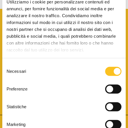
Utilizziamo i cookie per personalizzare contenuti ed
annunci, per fornire funzionalità dei social media e per
analizzare il nostro traffico. Condividiamo inoltre
informazioni sul modo in cui utilizzi il nostro sito con i
nostri partner che si occupano di analisi dei dati web,
pubblicità e social media, i quali potrebbero combinarle
con altre informazioni che hai fornito loro o che hanno
SCARICA LA BROCHURE INFORMATIVA
raccolto dal tuo utilizzo dei loro servizi.
Selezione
SITO INTERNET ISCRITTO AL N. 1 DEL REGISTRO DEI GESTORI
Necessari
DELLA VENDITA TELEMATICA PER TUTTI I DISTRETTI DI CORTE
del
D’APPELLO ITALIANI
(PDG 01.08.2017)
consenso
® Aste Giudiziarie Inlinea S.p.a. - Tutti i diritti sono riservati
Aste Giudiziarie Inlinea S.p.a. - Scali d'Azeglio, 2/6 - 57123 Livorno
Preferenze
P.Iva 01301540496 - REA: LI - 116749 -
Cookie Policy
TWITTER
FACEBOOK
SEGUICI SU
Statistiche
Marketing