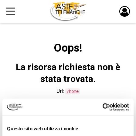
PULS
DI
LOGI
Oops!
La risorsa richiesta non è
stata trovata.
Url:
/home
CONTATTA L'ASSISTENZA TECNICA
Questo sito web utilizza i cookie