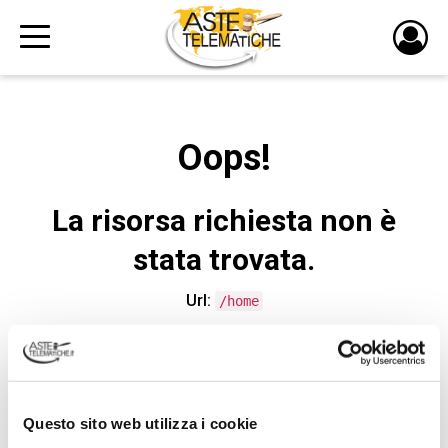
PULS
DI
LOGI
Oops!
La risorsa richiesta non è
stata trovata.
Url:
/home
CONTATTA L'ASSISTENZA TECNICA
Questo sito web utilizza i cookie