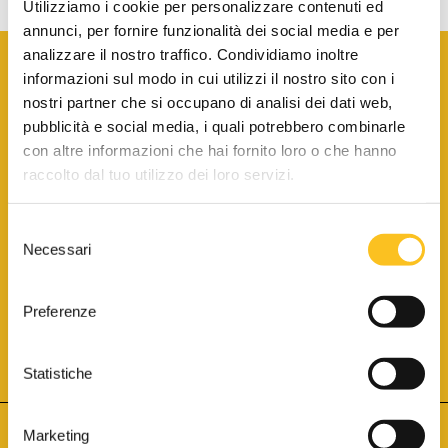
Utilizziamo i cookie per personalizzare contenuti ed
annunci, per fornire funzionalità dei social media e per
analizzare il nostro traffico. Condividiamo inoltre
informazioni sul modo in cui utilizzi il nostro sito con i
nostri partner che si occupano di analisi dei dati web,
pubblicità e social media, i quali potrebbero combinarle
con altre informazioni che hai fornito loro o che hanno
SCARICA LA BROCHURE INFORMATIVA
raccolto dal tuo utilizzo dei loro servizi.
Selezione
SITO INTERNET ISCRITTO AL N. 1 DEL REGISTRO DEI GESTORI
Necessari
DELLA VENDITA TELEMATICA PER TUTTI I DISTRETTI DI CORTE
del
D’APPELLO ITALIANI
(PDG 01.08.2017)
consenso
® Aste Giudiziarie Inlinea S.p.a. - Tutti i diritti sono riservati
Aste Giudiziarie Inlinea S.p.a. - Scali d'Azeglio, 2/6 - 57123 Livorno
Preferenze
P.Iva 01301540496 - REA: LI - 116749 -
Cookie Policy
TWITTER
FACEBOOK
SEGUICI SU
Statistiche
Marketing