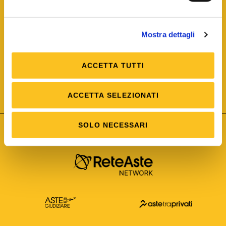
Mostra dettagli
ACCETTA TUTTI
ISO/IEC 25012
Modello di Qualità del dato
ISO /IEC 25024
ACCETTA SELEZIONATI
Misure della Qualità del dato
SOLO NECESSARI
Astetelematiche.it è parte di