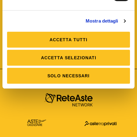
Mostra dettagli
ACCETTA TUTTI
ISO/IEC 25012
Modello di Qualità del dato
ISO /IEC 25024
ACCETTA SELEZIONATI
Misure della Qualità del dato
SOLO NECESSARI
Astetelematiche.it è parte di