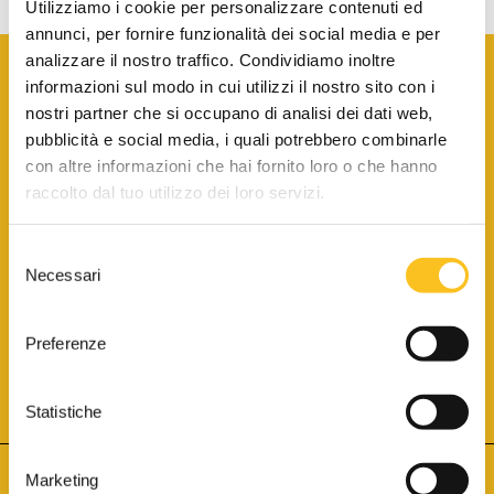
Utilizziamo i cookie per personalizzare contenuti ed
annunci, per fornire funzionalità dei social media e per
analizzare il nostro traffico. Condividiamo inoltre
informazioni sul modo in cui utilizzi il nostro sito con i
nostri partner che si occupano di analisi dei dati web,
pubblicità e social media, i quali potrebbero combinarle
con altre informazioni che hai fornito loro o che hanno
SCARICA LA BROCHURE INFORMATIVA
raccolto dal tuo utilizzo dei loro servizi.
Selezione
SITO INTERNET ISCRITTO AL N. 1 DEL REGISTRO DEI GESTORI
Necessari
DELLA VENDITA TELEMATICA PER TUTTI I DISTRETTI DI CORTE
del
D’APPELLO ITALIANI
(PDG 01.08.2017)
consenso
® Aste Giudiziarie Inlinea S.p.a. - Tutti i diritti sono riservati
Aste Giudiziarie Inlinea S.p.a. - Scali d'Azeglio, 2/6 - 57123 Livorno
Preferenze
P.Iva 01301540496 - REA: LI - 116749 -
Cookie Policy
TWITTER
FACEBOOK
SEGUICI SU
Statistiche
Marketing