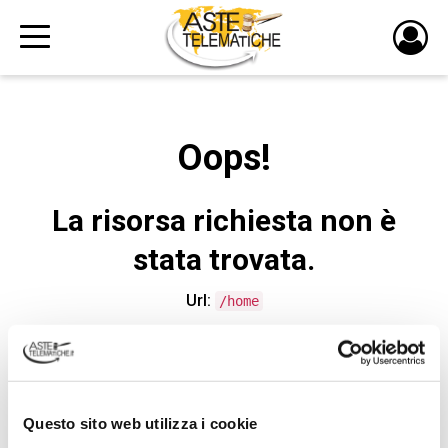
PULS
DI
LOGI
Oops!
La risorsa richiesta non è
stata trovata.
Url:
/home
CONTATTA L'ASSISTENZA TECNICA
Questo sito web utilizza i cookie