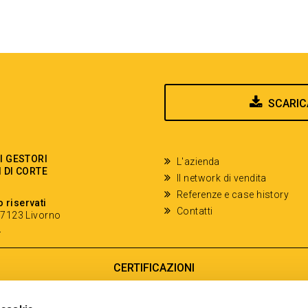
SCARIC
EI GESTORI
L'azienda
I DI CORTE
Il network di vendita
Referenze e case history
o riservati
Contatti
- 57123 Livorno
y
CERTIFICAZIONI