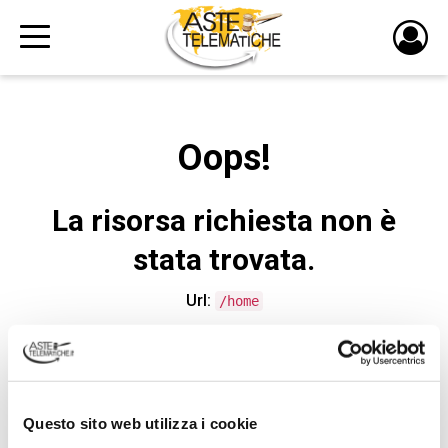
PULS
DI
LOGI
Oops!
La risorsa richiesta non è
stata trovata.
Url:
/home
CONTATTA L'ASSISTENZA TECNICA
Questo sito web utilizza i cookie