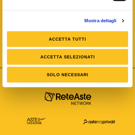
Mostra dettagli
ACCETTA TUTTI
ISO/IEC 25012
Modello di Qualità del dato
ISO /IEC 25024
ACCETTA SELEZIONATI
Misure della Qualità del dato
SOLO NECESSARI
Astetelematiche.it è parte di