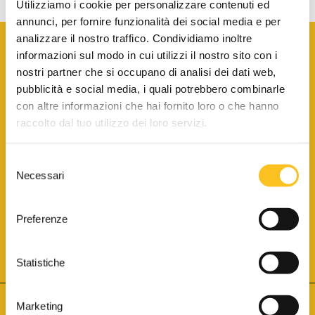
Utilizziamo i cookie per personalizzare contenuti ed
annunci, per fornire funzionalità dei social media e per
analizzare il nostro traffico. Condividiamo inoltre
informazioni sul modo in cui utilizzi il nostro sito con i
nostri partner che si occupano di analisi dei dati web,
pubblicità e social media, i quali potrebbero combinarle
con altre informazioni che hai fornito loro o che hanno
SCARICA LA BROCHURE INFORMATIVA
raccolto dal tuo utilizzo dei loro servizi.
Selezione
SITO INTERNET ISCRITTO AL N. 1 DEL REGISTRO DEI GESTORI
Necessari
DELLA VENDITA TELEMATICA PER TUTTI I DISTRETTI DI CORTE
del
D’APPELLO ITALIANI
(PDG 01.08.2017)
consenso
® Aste Giudiziarie Inlinea S.p.a. - Tutti i diritti sono riservati
Aste Giudiziarie Inlinea S.p.a. - Scali d'Azeglio, 2/6 - 57123 Livorno
Preferenze
P.Iva 01301540496 - REA: LI - 116749 -
Cookie Policy
TWITTER
FACEBOOK
SEGUICI SU
Statistiche
Marketing