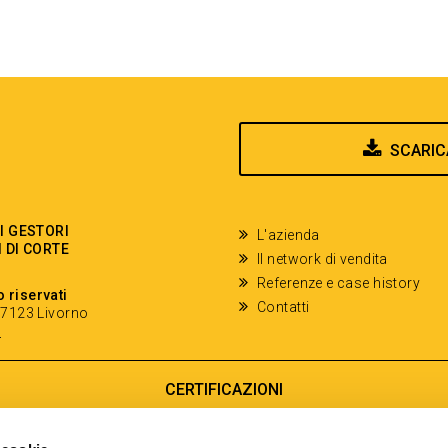
SCARIC
EI GESTORI
L'azienda
I DI CORTE
Il network di vendita
Referenze e case history
o riservati
Contatti
- 57123 Livorno
y
CERTIFICAZIONI