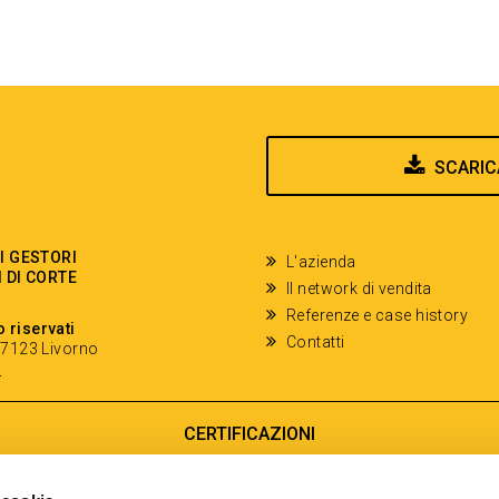
SCARIC
EI GESTORI
L'azienda
I DI CORTE
Il network di vendita
Referenze e case history
o riservati
Contatti
- 57123 Livorno
y
CERTIFICAZIONI