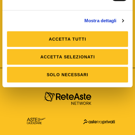
Mostra dettagli
ACCETTA TUTTI
ISO/IEC 25012
Modello di Qualità del dato
ISO /IEC 25024
ACCETTA SELEZIONATI
Misure della Qualità del dato
SOLO NECESSARI
Astetelematiche.it è parte di