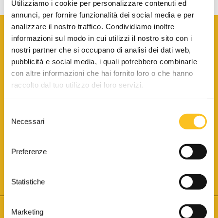
Utilizziamo i cookie per personalizzare contenuti ed
annunci, per fornire funzionalità dei social media e per
analizzare il nostro traffico. Condividiamo inoltre
informazioni sul modo in cui utilizzi il nostro sito con i
nostri partner che si occupano di analisi dei dati web,
pubblicità e social media, i quali potrebbero combinarle
con altre informazioni che hai fornito loro o che hanno
SCARICA LA BROCHURE INFORMATIVA
raccolto dal tuo utilizzo dei loro servizi.
Selezione
SITO INTERNET ISCRITTO AL N. 1 DEL REGISTRO DEI GESTORI
Necessari
DELLA VENDITA TELEMATICA PER TUTTI I DISTRETTI DI CORTE
del
D’APPELLO ITALIANI
(PDG 01.08.2017)
consenso
® Aste Giudiziarie Inlinea S.p.a. - Tutti i diritti sono riservati
Aste Giudiziarie Inlinea S.p.a. - Scali d'Azeglio, 2/6 - 57123 Livorno
Preferenze
P.Iva 01301540496 - REA: LI - 116749 -
Cookie Policy
TWITTER
FACEBOOK
SEGUICI SU
Statistiche
Marketing