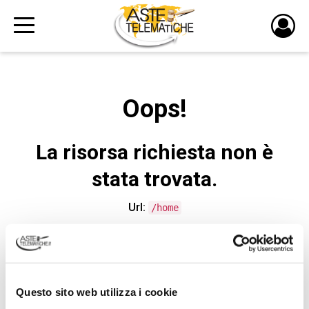
PULS
DI
LOGI
Oops!
La risorsa richiesta non è
stata trovata.
Url:
/home
CONTATTA L'ASSISTENZA TECNICA
Questo sito web utilizza i cookie