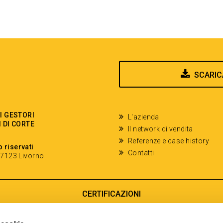
SCARIC
EI GESTORI
L'azienda
I DI CORTE
Il network di vendita
Referenze e case history
o riservati
Contatti
- 57123 Livorno
y
CERTIFICAZIONI