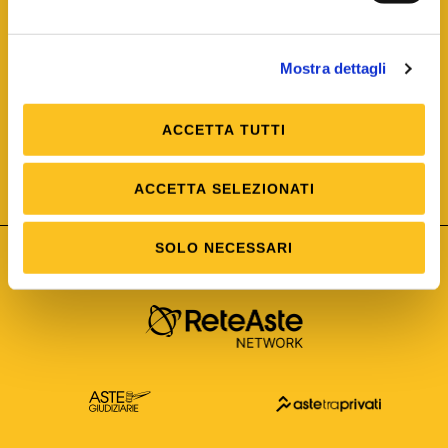
Mostra dettagli
ACCETTA TUTTI
ISO/IEC 25012
Modello di Qualità del dato
ISO /IEC 25024
ACCETTA SELEZIONATI
Misure della Qualità del dato
SOLO NECESSARI
Astetelematiche.it è parte di