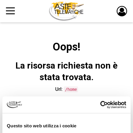
PULS
DI
LOGI
Oops!
La risorsa richiesta non è
stata trovata.
Url:
/home
CONTATTA L'ASSISTENZA TECNICA
Questo sito web utilizza i cookie