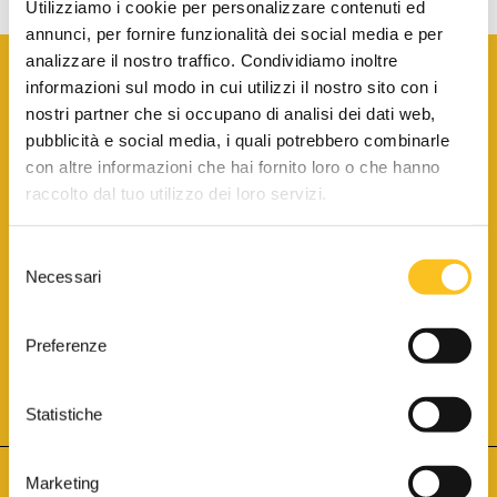
Utilizziamo i cookie per personalizzare contenuti ed
annunci, per fornire funzionalità dei social media e per
analizzare il nostro traffico. Condividiamo inoltre
informazioni sul modo in cui utilizzi il nostro sito con i
nostri partner che si occupano di analisi dei dati web,
pubblicità e social media, i quali potrebbero combinarle
con altre informazioni che hai fornito loro o che hanno
SCARICA LA BROCHURE INFORMATIVA
raccolto dal tuo utilizzo dei loro servizi.
Selezione
SITO INTERNET ISCRITTO AL N. 1 DEL REGISTRO DEI GESTORI
Necessari
DELLA VENDITA TELEMATICA PER TUTTI I DISTRETTI DI CORTE
del
D’APPELLO ITALIANI
(PDG 01.08.2017)
consenso
® Aste Giudiziarie Inlinea S.p.a. - Tutti i diritti sono riservati
Aste Giudiziarie Inlinea S.p.a. - Scali d'Azeglio, 2/6 - 57123 Livorno
Preferenze
P.Iva 01301540496 - REA: LI - 116749 -
Cookie Policy
TWITTER
FACEBOOK
SEGUICI SU
Statistiche
Marketing