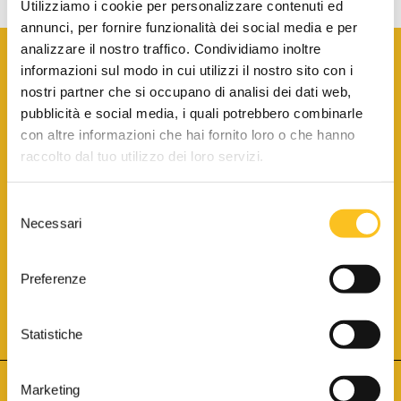
Utilizziamo i cookie per personalizzare contenuti ed
annunci, per fornire funzionalità dei social media e per
analizzare il nostro traffico. Condividiamo inoltre
informazioni sul modo in cui utilizzi il nostro sito con i
nostri partner che si occupano di analisi dei dati web,
pubblicità e social media, i quali potrebbero combinarle
con altre informazioni che hai fornito loro o che hanno
SCARICA LA BROCHURE INFORMATIVA
raccolto dal tuo utilizzo dei loro servizi.
Selezione
SITO INTERNET ISCRITTO AL N. 1 DEL REGISTRO DEI GESTORI
Necessari
DELLA VENDITA TELEMATICA PER TUTTI I DISTRETTI DI CORTE
del
D’APPELLO ITALIANI
(PDG 01.08.2017)
consenso
® Aste Giudiziarie Inlinea S.p.a. - Tutti i diritti sono riservati
Aste Giudiziarie Inlinea S.p.a. - Scali d'Azeglio, 2/6 - 57123 Livorno
Preferenze
P.Iva 01301540496 - REA: LI - 116749 -
Cookie Policy
TWITTER
FACEBOOK
SEGUICI SU
Statistiche
Marketing