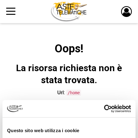
PULS
DI
LOGI
Oops!
La risorsa richiesta non è
stata trovata.
Url:
/home
CONTATTA L'ASSISTENZA TECNICA
Questo sito web utilizza i cookie