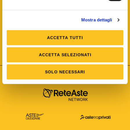
Mostra dettagli
ACCETTA TUTTI
ISO/IEC 25012
Modello di Qualità del dato
ISO /IEC 25024
ACCETTA SELEZIONATI
Misure della Qualità del dato
SOLO NECESSARI
Astetelematiche.it è parte di