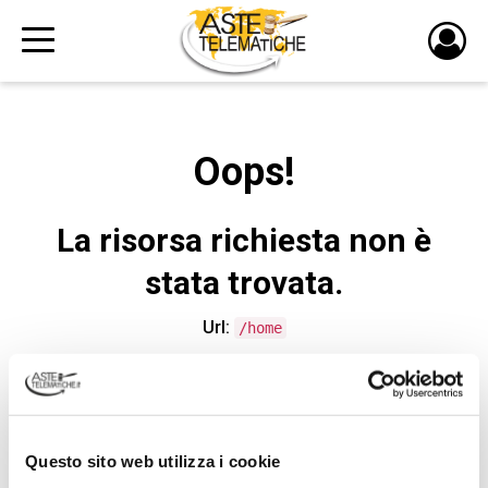
PULS
DI
LOGI
Oops!
La risorsa richiesta non è
stata trovata.
Url:
/home
CONTATTA L'ASSISTENZA TECNICA
Questo sito web utilizza i cookie