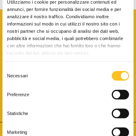
Utilizziamo i cookie per personalizzare contenuti ed
annunci, per fornire funzionalità dei social media e per
analizzare il nostro traffico. Condividiamo inoltre
informazioni sul modo in cui utilizzi il nostro sito con i
nostri partner che si occupano di analisi dei dati web,
pubblicità e social media, i quali potrebbero combinarle
con altre informazioni che hai fornito loro o che hanno
SCARICA LA BROCHURE INFORMATIVA
raccolto dal tuo utilizzo dei loro servizi.
Selezione
SITO INTERNET ISCRITTO AL N. 1 DEL REGISTRO DEI GESTORI
Necessari
DELLA VENDITA TELEMATICA PER TUTTI I DISTRETTI DI CORTE
del
D’APPELLO ITALIANI
(PDG 01.08.2017)
consenso
® Aste Giudiziarie Inlinea S.p.a. - Tutti i diritti sono riservati
Aste Giudiziarie Inlinea S.p.a. - Scali d'Azeglio, 2/6 - 57123 Livorno
Preferenze
P.Iva 01301540496 - REA: LI - 116749 -
Cookie Policy
TWITTER
FACEBOOK
SEGUICI SU
Statistiche
Marketing