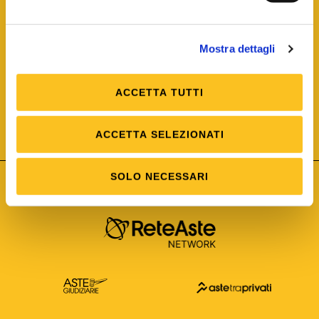
Mostra dettagli
ACCETTA TUTTI
ISO/IEC 25012
Modello di Qualità del dato
ISO /IEC 25024
ACCETTA SELEZIONATI
Misure della Qualità del dato
SOLO NECESSARI
Astetelematiche.it è parte di