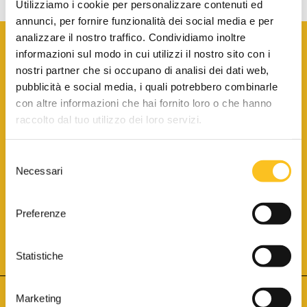
Utilizziamo i cookie per personalizzare contenuti ed
annunci, per fornire funzionalità dei social media e per
analizzare il nostro traffico. Condividiamo inoltre
informazioni sul modo in cui utilizzi il nostro sito con i
nostri partner che si occupano di analisi dei dati web,
pubblicità e social media, i quali potrebbero combinarle
con altre informazioni che hai fornito loro o che hanno
SCARICA LA BROCHURE INFORMATIVA
raccolto dal tuo utilizzo dei loro servizi.
Selezione
SITO INTERNET ISCRITTO AL N. 1 DEL REGISTRO DEI GESTORI
Necessari
DELLA VENDITA TELEMATICA PER TUTTI I DISTRETTI DI CORTE
del
D’APPELLO ITALIANI
(PDG 01.08.2017)
consenso
® Aste Giudiziarie Inlinea S.p.a. - Tutti i diritti sono riservati
Aste Giudiziarie Inlinea S.p.a. - Scali d'Azeglio, 2/6 - 57123 Livorno
Preferenze
P.Iva 01301540496 - REA: LI - 116749 -
Cookie Policy
TWITTER
FACEBOOK
SEGUICI SU
Statistiche
Marketing