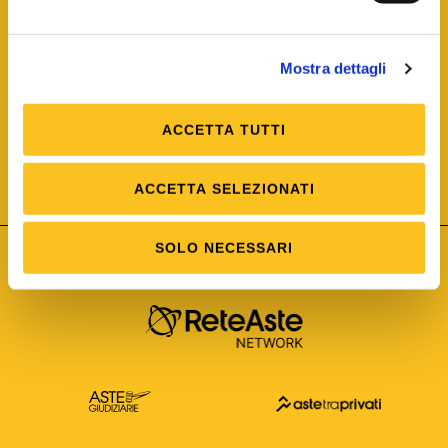
Mostra dettagli
ACCETTA TUTTI
ISO/IEC 25012
Modello di Qualità del dato
ISO /IEC 25024
ACCETTA SELEZIONATI
Misure della Qualità del dato
SOLO NECESSARI
Astetelematiche.it è parte di