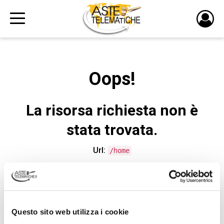
PULS
DI
LOGI
Oops!
La risorsa richiesta non è
stata trovata.
Url:
/home
CONTATTA L'ASSISTENZA TECNICA
Questo sito web utilizza i cookie