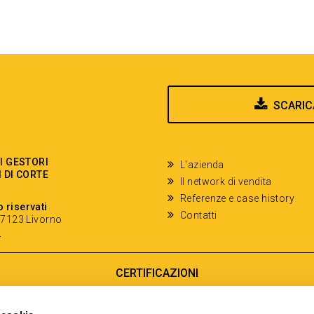
SCARIC
EI GESTORI
L'azienda
I DI CORTE
Il network di vendita
Referenze e case history
o riservati
Contatti
- 57123 Livorno
y
CERTIFICAZIONI