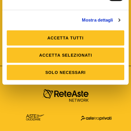
Mostra dettagli
ACCETTA TUTTI
ISO/IEC 25012
Modello di Qualità del dato
ISO /IEC 25024
ACCETTA SELEZIONATI
Misure della Qualità del dato
SOLO NECESSARI
Astetelematiche.it è parte di