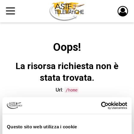
PULS
DI
LOGI
Oops!
La risorsa richiesta non è
stata trovata.
Url:
/home
CONTATTA L'ASSISTENZA TECNICA
Questo sito web utilizza i cookie