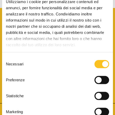
Utilizziamo i cookie per personalizzare contenuti ed
annunci, per fornire funzionalità dei social media e per
analizzare il nostro traffico. Condividiamo inoltre
informazioni sul modo in cui utilizzi il nostro sito con i
nostri partner che si occupano di analisi dei dati web,
pubblicità e social media, i quali potrebbero combinarle
con altre informazioni che hai fornito loro o che hanno
SCARICA LA BROCHURE INFORMATIVA
raccolto dal tuo utilizzo dei loro servizi.
Selezione
SITO INTERNET ISCRITTO AL N. 1 DEL REGISTRO DEI GESTORI
Necessari
DELLA VENDITA TELEMATICA PER TUTTI I DISTRETTI DI CORTE
del
D’APPELLO ITALIANI
(PDG 01.08.2017)
consenso
® Aste Giudiziarie Inlinea S.p.a. - Tutti i diritti sono riservati
Aste Giudiziarie Inlinea S.p.a. - Scali d'Azeglio, 2/6 - 57123 Livorno
Preferenze
P.Iva 01301540496 - REA: LI - 116749 -
Cookie Policy
TWITTER
FACEBOOK
SEGUICI SU
Statistiche
Marketing