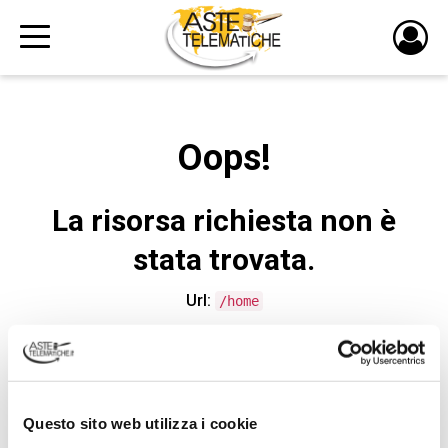
PULS
DI
LOGI
Oops!
La risorsa richiesta non è
stata trovata.
Url:
/home
CONTATTA L'ASSISTENZA TECNICA
Questo sito web utilizza i cookie