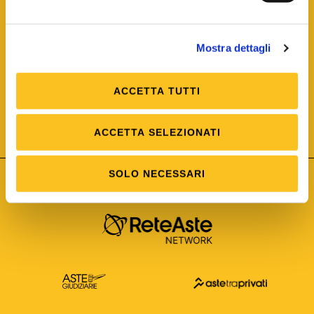
Mostra dettagli
ACCETTA TUTTI
ISO/IEC 25012
Modello di Qualità del dato
ISO /IEC 25024
ACCETTA SELEZIONATI
Misure della Qualità del dato
SOLO NECESSARI
Astetelematiche.it è parte di