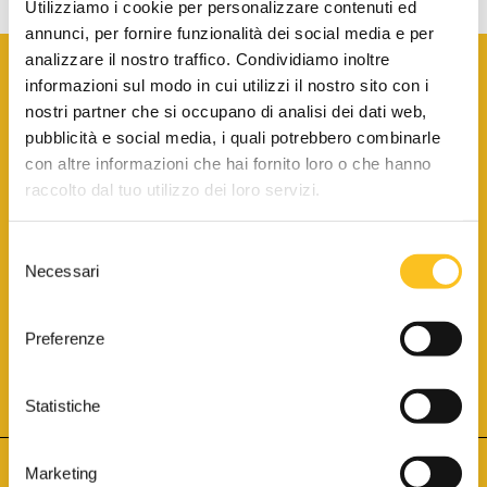
Utilizziamo i cookie per personalizzare contenuti ed
annunci, per fornire funzionalità dei social media e per
analizzare il nostro traffico. Condividiamo inoltre
informazioni sul modo in cui utilizzi il nostro sito con i
nostri partner che si occupano di analisi dei dati web,
pubblicità e social media, i quali potrebbero combinarle
con altre informazioni che hai fornito loro o che hanno
SCARICA LA BROCHURE INFORMATIVA
raccolto dal tuo utilizzo dei loro servizi.
Selezione
SITO INTERNET ISCRITTO AL N. 1 DEL REGISTRO DEI GESTORI
Necessari
DELLA VENDITA TELEMATICA PER TUTTI I DISTRETTI DI CORTE
del
D’APPELLO ITALIANI
(PDG 01.08.2017)
consenso
® Aste Giudiziarie Inlinea S.p.a. - Tutti i diritti sono riservati
Aste Giudiziarie Inlinea S.p.a. - Scali d'Azeglio, 2/6 - 57123 Livorno
Preferenze
P.Iva 01301540496 - REA: LI - 116749 -
Cookie Policy
TWITTER
FACEBOOK
SEGUICI SU
Statistiche
Marketing