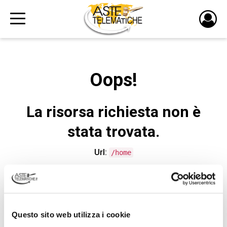
PULS
DI
LOGI
Oops!
La risorsa richiesta non è
stata trovata.
Url:
/home
CONTATTA L'ASSISTENZA TECNICA
Questo sito web utilizza i cookie