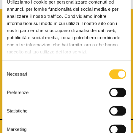
Utilizziamo i cookie per personalizzare contenuti ed
annunci, per fornire funzionalità dei social media e per
analizzare il nostro traffico. Condividiamo inoltre
informazioni sul modo in cui utilizzi il nostro sito con i
nostri partner che si occupano di analisi dei dati web,
pubblicità e social media, i quali potrebbero combinarle
con altre informazioni che hai fornito loro o che hanno
SCARICA LA BROCHURE INFORMATIVA
raccolto dal tuo utilizzo dei loro servizi.
Selezione
SITO INTERNET ISCRITTO AL N. 1 DEL REGISTRO DEI GESTORI
Necessari
DELLA VENDITA TELEMATICA PER TUTTI I DISTRETTI DI CORTE
del
D’APPELLO ITALIANI
(PDG 01.08.2017)
consenso
® Aste Giudiziarie Inlinea S.p.a. - Tutti i diritti sono riservati
Aste Giudiziarie Inlinea S.p.a. - Scali d'Azeglio, 2/6 - 57123 Livorno
Preferenze
P.Iva 01301540496 - REA: LI - 116749 -
Cookie Policy
TWITTER
FACEBOOK
SEGUICI SU
Statistiche
Marketing