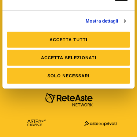
Mostra dettagli
ACCETTA TUTTI
ISO/IEC 25012
Modello di Qualità del dato
ISO /IEC 25024
ACCETTA SELEZIONATI
Misure della Qualità del dato
SOLO NECESSARI
Astetelematiche.it è parte di