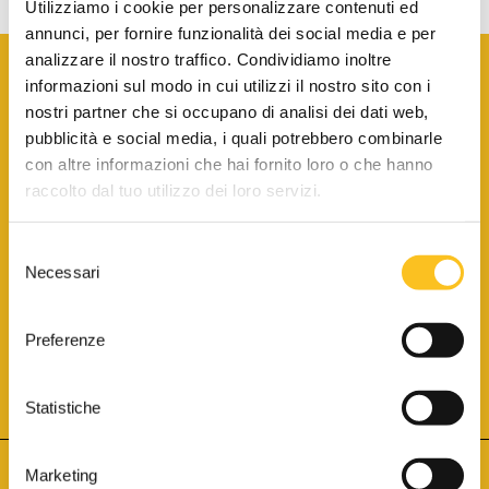
Utilizziamo i cookie per personalizzare contenuti ed
annunci, per fornire funzionalità dei social media e per
analizzare il nostro traffico. Condividiamo inoltre
informazioni sul modo in cui utilizzi il nostro sito con i
nostri partner che si occupano di analisi dei dati web,
pubblicità e social media, i quali potrebbero combinarle
con altre informazioni che hai fornito loro o che hanno
SCARICA LA BROCHURE INFORMATIVA
raccolto dal tuo utilizzo dei loro servizi.
Selezione
SITO INTERNET ISCRITTO AL N. 1 DEL REGISTRO DEI GESTORI
Necessari
DELLA VENDITA TELEMATICA PER TUTTI I DISTRETTI DI CORTE
del
D’APPELLO ITALIANI
(PDG 01.08.2017)
consenso
® Aste Giudiziarie Inlinea S.p.a. - Tutti i diritti sono riservati
Aste Giudiziarie Inlinea S.p.a. - Scali d'Azeglio, 2/6 - 57123 Livorno
Preferenze
P.Iva 01301540496 - REA: LI - 116749 -
Cookie Policy
TWITTER
FACEBOOK
SEGUICI SU
Statistiche
Marketing