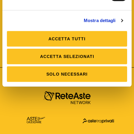
Mostra dettagli
ACCETTA TUTTI
ISO/IEC 25012
Modello di Qualità del dato
ISO /IEC 25024
ACCETTA SELEZIONATI
Misure della Qualità del dato
SOLO NECESSARI
Astetelematiche.it è parte di