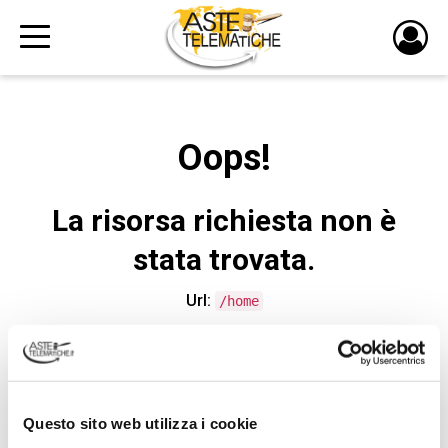
PULS
DI
LOGI
Oops!
La risorsa richiesta non è
stata trovata.
Url:
/home
CONTATTA L'ASSISTENZA TECNICA
Questo sito web utilizza i cookie