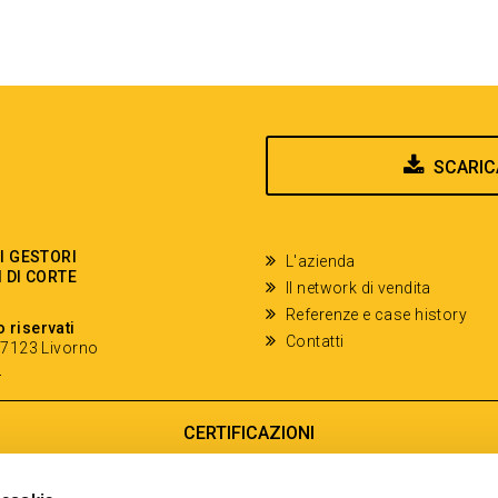
SCARIC
EI GESTORI
L'azienda
I DI CORTE
Il network di vendita
Referenze e case history
o riservati
Contatti
- 57123 Livorno
y
CERTIFICAZIONI