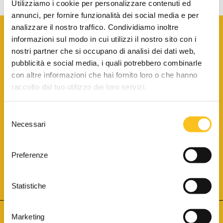
Utilizziamo i cookie per personalizzare contenuti ed
annunci, per fornire funzionalità dei social media e per
analizzare il nostro traffico. Condividiamo inoltre
informazioni sul modo in cui utilizzi il nostro sito con i
nostri partner che si occupano di analisi dei dati web,
pubblicità e social media, i quali potrebbero combinarle
con altre informazioni che hai fornito loro o che hanno
SCARICA LA BROCHURE INFORMATIVA
raccolto dal tuo utilizzo dei loro servizi.
Selezione
SITO INTERNET ISCRITTO AL N. 1 DEL REGISTRO DEI GESTORI
Necessari
DELLA VENDITA TELEMATICA PER TUTTI I DISTRETTI DI CORTE
del
D’APPELLO ITALIANI
(PDG 01.08.2017)
consenso
® Aste Giudiziarie Inlinea S.p.a. - Tutti i diritti sono riservati
Aste Giudiziarie Inlinea S.p.a. - Scali d'Azeglio, 2/6 - 57123 Livorno
Preferenze
P.Iva 01301540496 - REA: LI - 116749 -
Cookie Policy
TWITTER
FACEBOOK
SEGUICI SU
Statistiche
Marketing