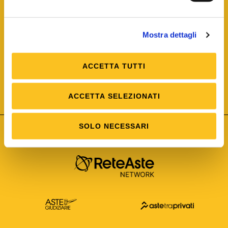
Mostra dettagli
ACCETTA TUTTI
ISO/IEC 25012
Modello di Qualità del dato
ISO /IEC 25024
ACCETTA SELEZIONATI
Misure della Qualità del dato
SOLO NECESSARI
Astetelematiche.it è parte di