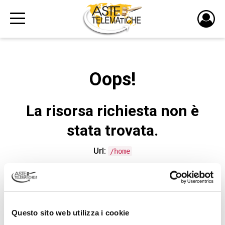
PULS
DI
LOGI
Oops!
La risorsa richiesta non è
stata trovata.
Url:
/home
CONTATTA L'ASSISTENZA TECNICA
Questo sito web utilizza i cookie