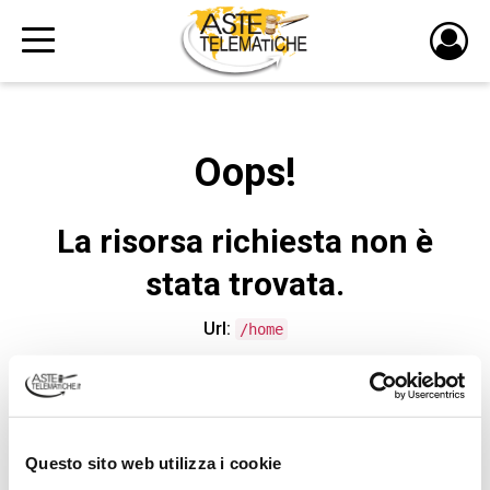
PULS
DI
LOGI
Oops!
La risorsa richiesta non è
stata trovata.
Url:
/home
CONTATTA L'ASSISTENZA TECNICA
Questo sito web utilizza i cookie