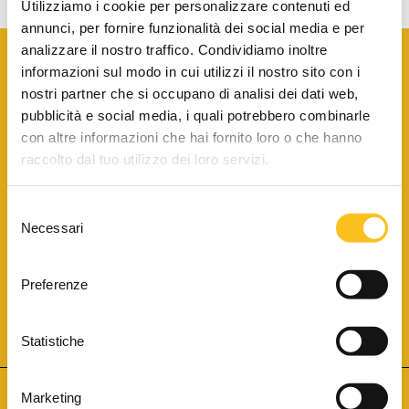
Utilizziamo i cookie per personalizzare contenuti ed
annunci, per fornire funzionalità dei social media e per
analizzare il nostro traffico. Condividiamo inoltre
informazioni sul modo in cui utilizzi il nostro sito con i
nostri partner che si occupano di analisi dei dati web,
pubblicità e social media, i quali potrebbero combinarle
con altre informazioni che hai fornito loro o che hanno
SCARICA LA BROCHURE INFORMATIVA
raccolto dal tuo utilizzo dei loro servizi.
Selezione
SITO INTERNET ISCRITTO AL N. 1 DEL REGISTRO DEI GESTORI
Necessari
DELLA VENDITA TELEMATICA PER TUTTI I DISTRETTI DI CORTE
del
D’APPELLO ITALIANI
(PDG 01.08.2017)
consenso
® Aste Giudiziarie Inlinea S.p.a. - Tutti i diritti sono riservati
Aste Giudiziarie Inlinea S.p.a. - Scali d'Azeglio, 2/6 - 57123 Livorno
Preferenze
P.Iva 01301540496 - REA: LI - 116749 -
Cookie Policy
TWITTER
FACEBOOK
SEGUICI SU
Statistiche
Marketing