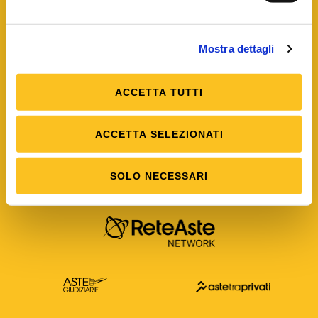
Mostra dettagli
ACCETTA TUTTI
ISO/IEC 25012
Modello di Qualità del dato
ISO /IEC 25024
ACCETTA SELEZIONATI
Misure della Qualità del dato
SOLO NECESSARI
Astetelematiche.it è parte di