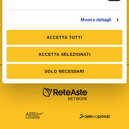
Mostra dettagli
ACCETTA TUTTI
ISO/IEC 25012
Modello di Qualità del dato
ISO /IEC 25024
ACCETTA SELEZIONATI
Misure della Qualità del dato
SOLO NECESSARI
Astetelematiche.it è parte di