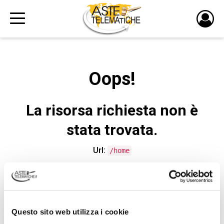
PULS
DI
LOGI
Oops!
La risorsa richiesta non è
stata trovata.
Url:
/home
CONTATTA L'ASSISTENZA TECNICA
Questo sito web utilizza i cookie