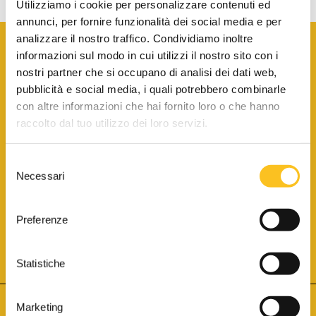
Utilizziamo i cookie per personalizzare contenuti ed
annunci, per fornire funzionalità dei social media e per
analizzare il nostro traffico. Condividiamo inoltre
informazioni sul modo in cui utilizzi il nostro sito con i
nostri partner che si occupano di analisi dei dati web,
pubblicità e social media, i quali potrebbero combinarle
con altre informazioni che hai fornito loro o che hanno
SCARICA LA BROCHURE INFORMATIVA
raccolto dal tuo utilizzo dei loro servizi.
Selezione
SITO INTERNET ISCRITTO AL N. 1 DEL REGISTRO DEI GESTORI
Necessari
DELLA VENDITA TELEMATICA PER TUTTI I DISTRETTI DI CORTE
del
D’APPELLO ITALIANI
(PDG 01.08.2017)
consenso
® Aste Giudiziarie Inlinea S.p.a. - Tutti i diritti sono riservati
Aste Giudiziarie Inlinea S.p.a. - Scali d'Azeglio, 2/6 - 57123 Livorno
Preferenze
P.Iva 01301540496 - REA: LI - 116749 -
Cookie Policy
TWITTER
FACEBOOK
SEGUICI SU
Statistiche
Marketing