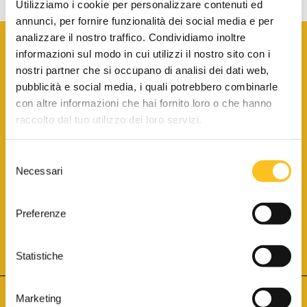
Utilizziamo i cookie per personalizzare contenuti ed
annunci, per fornire funzionalità dei social media e per
analizzare il nostro traffico. Condividiamo inoltre
informazioni sul modo in cui utilizzi il nostro sito con i
nostri partner che si occupano di analisi dei dati web,
pubblicità e social media, i quali potrebbero combinarle
con altre informazioni che hai fornito loro o che hanno
SCARICA LA BROCHURE INFORMATIVA
raccolto dal tuo utilizzo dei loro servizi.
Selezione
SITO INTERNET ISCRITTO AL N. 1 DEL REGISTRO DEI GESTORI
Necessari
DELLA VENDITA TELEMATICA PER TUTTI I DISTRETTI DI CORTE
del
D’APPELLO ITALIANI
(PDG 01.08.2017)
consenso
® Aste Giudiziarie Inlinea S.p.a. - Tutti i diritti sono riservati
Aste Giudiziarie Inlinea S.p.a. - Scali d'Azeglio, 2/6 - 57123 Livorno
Preferenze
P.Iva 01301540496 - REA: LI - 116749 -
Cookie Policy
TWITTER
FACEBOOK
SEGUICI SU
Statistiche
Marketing