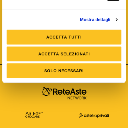
Mostra dettagli
ACCETTA TUTTI
ISO/IEC 25012
Modello di Qualità del dato
ISO /IEC 25024
ACCETTA SELEZIONATI
Misure della Qualità del dato
SOLO NECESSARI
Astetelematiche.it è parte di