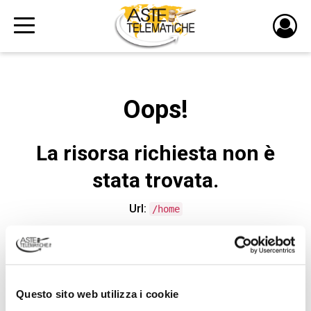
PULS
DI
LOGI
Oops!
La risorsa richiesta non è
stata trovata.
Url:
/home
CONTATTA L'ASSISTENZA TECNICA
Questo sito web utilizza i cookie