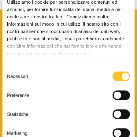
Utilizziamo i cookie per personalizzare contenuti ed
annunci, per fornire funzionalità dei social media e per
analizzare il nostro traffico. Condividiamo inoltre
informazioni sul modo in cui utilizzi il nostro sito con i
nostri partner che si occupano di analisi dei dati web,
pubblicità e social media, i quali potrebbero combinarle
con altre informazioni che hai fornito loro o che hanno
SCARICA LA BROCHURE INFORMATIVA
raccolto dal tuo utilizzo dei loro servizi.
Selezione
SITO INTERNET ISCRITTO AL N. 1 DEL REGISTRO DEI GESTORI
Necessari
DELLA VENDITA TELEMATICA PER TUTTI I DISTRETTI DI CORTE
del
D’APPELLO ITALIANI
(PDG 01.08.2017)
consenso
® Aste Giudiziarie Inlinea S.p.a. - Tutti i diritti sono riservati
Aste Giudiziarie Inlinea S.p.a. - Scali d'Azeglio, 2/6 - 57123 Livorno
Preferenze
P.Iva 01301540496 - REA: LI - 116749 -
Cookie Policy
TWITTER
FACEBOOK
SEGUICI SU
Statistiche
Marketing