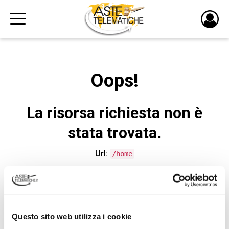
PULS
DI
LOGI
Oops!
La risorsa richiesta non è
stata trovata.
Url:
/home
CONTATTA L'ASSISTENZA TECNICA
Questo sito web utilizza i cookie