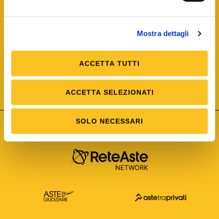
Mostra dettagli
ACCETTA TUTTI
ISO/IEC 25012
Modello di Qualità del dato
ISO /IEC 25024
ACCETTA SELEZIONATI
Misure della Qualità del dato
SOLO NECESSARI
Astetelematiche.it è parte di