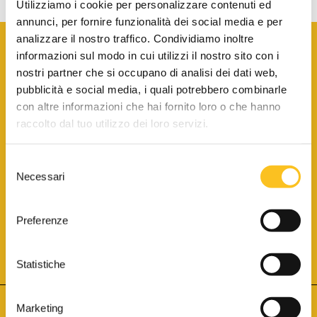
Utilizziamo i cookie per personalizzare contenuti ed
annunci, per fornire funzionalità dei social media e per
analizzare il nostro traffico. Condividiamo inoltre
informazioni sul modo in cui utilizzi il nostro sito con i
nostri partner che si occupano di analisi dei dati web,
pubblicità e social media, i quali potrebbero combinarle
con altre informazioni che hai fornito loro o che hanno
SCARICA LA BROCHURE INFORMATIVA
raccolto dal tuo utilizzo dei loro servizi.
Selezione
SITO INTERNET ISCRITTO AL N. 1 DEL REGISTRO DEI GESTORI
Necessari
DELLA VENDITA TELEMATICA PER TUTTI I DISTRETTI DI CORTE
del
D’APPELLO ITALIANI
(PDG 01.08.2017)
consenso
® Aste Giudiziarie Inlinea S.p.a. - Tutti i diritti sono riservati
Aste Giudiziarie Inlinea S.p.a. - Scali d'Azeglio, 2/6 - 57123 Livorno
Preferenze
P.Iva 01301540496 - REA: LI - 116749 -
Cookie Policy
TWITTER
FACEBOOK
SEGUICI SU
Statistiche
Marketing