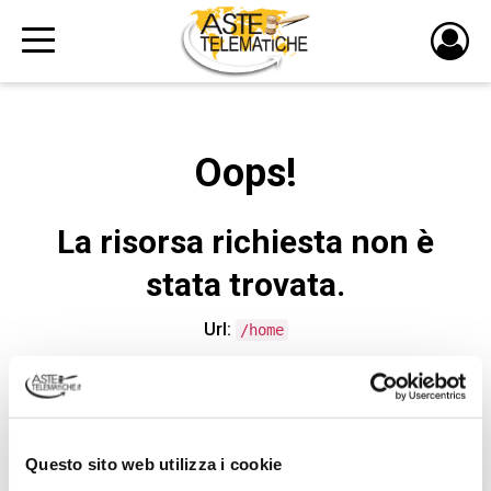
PULS
DI
LOGI
Oops!
La risorsa richiesta non è
stata trovata.
Url:
/home
CONTATTA L'ASSISTENZA TECNICA
Questo sito web utilizza i cookie