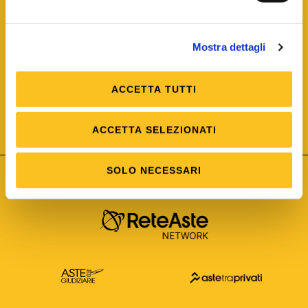
Mostra dettagli
ACCETTA TUTTI
ISO/IEC 25012
Modello di Qualità del dato
ISO /IEC 25024
ACCETTA SELEZIONATI
Misure della Qualità del dato
SOLO NECESSARI
Astetelematiche.it è parte di