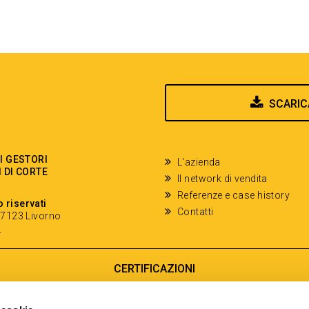
SCARIC
EI GESTORI
L'azienda
I DI CORTE
Il network di vendita
Referenze e case history
o riservati
Contatti
- 57123 Livorno
y
CERTIFICAZIONI